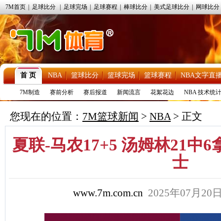
7M首页
|
足球比分
|
足球完场
|
足球赛程
|
棒球比分
|
美式足球比分
|
网球比分
首 页
NBA
篮球比分
篮球完场
篮球赛程
NBA文字直
7M制造
赛前分析
赛后报道
新闻流言
花絮花边
NBA 技术统
您现在的位置：
7M篮球新闻
>
NBA
> 正文
夏联-马农17+5 汤姆林21中6
士
www.7m.com.cn
2025年07月2