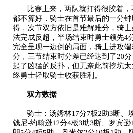
比赛上来，两队就打得很胶着，
都不算好，骑士在首节最后的一分钟
得，次节双方依旧是难解难分，骑士
法完成反超，半场结束时勇士领先4
完全呈现一边倒的局面，骑士进攻端
分，三节结束时分差已经达到了20
起了凶猛的反扑，但无奈此前挖坑太
终勇士轻取骑士收获胜利。
双方数据
骑士：汤姆林17分7板2助3断、埃
钱尼-约翰逊12分4板3助3断、罗宾逊
朗5分4板5助、奥米尔2分10板1助、