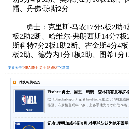
帽、丹佛·琼斯2分
勇士：克里斯-马农17分5板2助4断
板2助2断、哈维尔-弗朗西斯14分7板
斯科特7分2板1助2断、霍金斯4分4
板2助、德劳内1分1板2助、图希1分
更多关于"
NBA
骑士
勇士
汤姆林
"的新闻
球队相关动态
Fischer:勇士、国王、鹈鹕、森林狼有意布罗
据《BleacherReport》记者JakeFischer报
格登。布罗格登现年32岁，上赛季他为奇才出战24场
记者:库明加或拖到8月 对手球队认为他不回