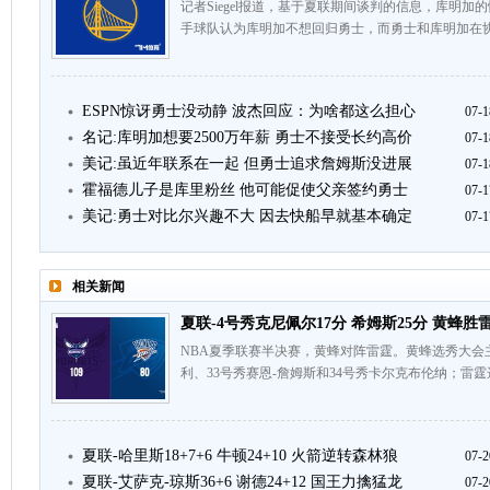
记者Siegel报道，基于夏联期间谈判的信息，库明
手球队认为库明加不想回归勇士，而勇士和库明加在协
ESPN惊讶勇士没动静 波杰回应：为啥都这么担心
07-1
名记:库明加想要2500万年薪 勇士不接受长约高价
07-1
美记:虽近年联系在一起 但勇士追求詹姆斯没进展
07-1
霍福德儿子是库里粉丝 他可能促使父亲签约勇士
07-1
美记:勇士对比尔兴趣不大 因去快船早就基本确定
07-1
相关新闻
夏联-4号秀克尼佩尔17分 希姆斯25分 黄蜂胜
NBA夏季联赛半决赛，黄蜂对阵雷霆。黄蜂选秀大会
利、33号秀赛恩-詹姆斯和34号秀卡尔克布伦纳；雷霆
夏联-哈里斯18+7+6 牛顿24+10 火箭逆转森林狼
07-2
夏联-艾萨克-琼斯36+6 谢德24+12 国王力擒猛龙
07-2