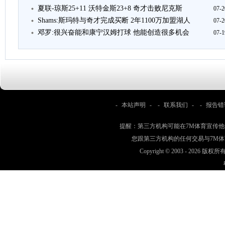
夏联-琼斯25+11 沃特金斯23+8 奇才击败尼克斯
07-2
Shams:斯玛特与奇才完成买断 2年1100万加盟湖人
07-2
邓罗:很兴奋能和康宁汉姆打球 他能创造很多机会
07-1
-
本站声明
- -
联系我们
- -
报告错
提醒：第三方机构可能在7M体育宣传
您跟第三方机构的任何交易与7M
Copyright © 2003 -
2026 版权所有 w