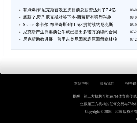
有点爆炸!尼克斯首发五虎目前总薪资达到了7.4亿
08-0
底薪？尼记:尼克斯对签下本-西蒙斯有强烈兴趣
08-0
Shams:米卡尔-布里奇斯4年1.5亿提前续约尼克斯
08-0
尼克斯产生兴趣前公牛就已提出多诺万的续约合同
07-2
尼克斯助教进展：普里吉奥尼因家庭原因留森林狼
07-2
-
本站声明
- -
联系我们
- -
报告错
提醒：第三方机构可能在7M体育宣传
您跟第三方机构的任何交易与7M
Copyright © 2003 -
2026 版权所有 w