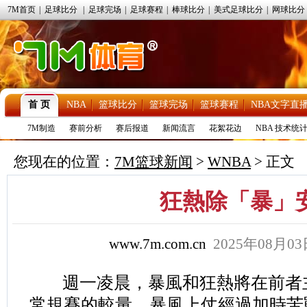
7M首页
|
足球比分
|
足球完场
|
足球赛程
|
棒球比分
|
美式足球比分
|
网球比分
首 页
NBA
篮球比分
篮球完场
篮球赛程
NBA文字直
7M制造
赛前分析
赛后报道
新闻流言
花絮花边
NBA 技术统
您现在的位置：
7M篮球新闻
>
WNBA
> 正文
狂熱除「暴」
www.7m.com.cn
2025年08月0
週一凌晨，暴風和狂熱將在前者主
常規賽的較量。暴風上仗經過加時苦