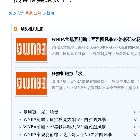
更多关于"
暴風
狂熱
"的新闻
球队相关动态
WNBA常规赛前瞻：西雅图风暴VS洛杉矶火
WNBA常规赛：西雅图风暴VS洛杉矶火花西雅图风暴最
太阳，球队重返胜轨，士气得到提升，与康涅狄克太阳
狂熱拒絕放「水」
週四清早，WNBA常規賽繼續進行，狂熱主迎水星。
氣正盛，加上近5次常規賽對陣水星全部獲勝，是役
……
暴風容「光」煥發
07-2
WNBA前瞻：康涅狄克太阳 VS 西雅图风暴
07-2
WNBA前瞻：华盛顿神秘人 VS 西雅图风暴
07-2
WNBA常规赛前瞻：芝加哥天空VS西雅图风暴
07-2