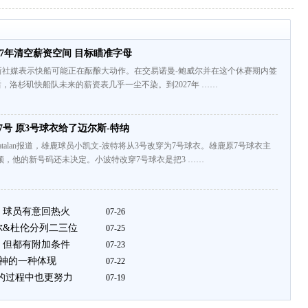
27年清空薪资空间 目标瞄准字母
ints更新社媒表示快船可能正在酝酿大动作。在交易诺曼-鲍威尔并在这个休赛期内签
，洛杉矶快船队未来的薪资表几乎一尘不染。到2027年 ……
7号 原3号球衣给了迈尔斯-特纳
eCatalan报道，雄鹿球员小凯文-波特将从3号改穿为7号球衣。雄鹿原7号球衣主
顿，他的新号码还未决定。小波特改穿7号球衣是把3 ……
 球员有意回热火
07-26
尔&杜伦分列二三位
07-25
 但都有附加条件
07-23
精神的一种体现
07-22
我的过程中也更努力
07-19