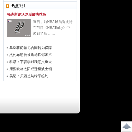
热点关注
福克斯是沃尔后最快球员
近日，前NBA球员香波特
在节目《NBAToday》中
谈到了马 ……
马刺将尚帕尼合同转为保障
杰伦布朗曾被焦虑抑郁困扰
科塔：下赛季对我意义重大
康涅狄格太阳或迁至波士顿
美记：贝西想与绿军签约