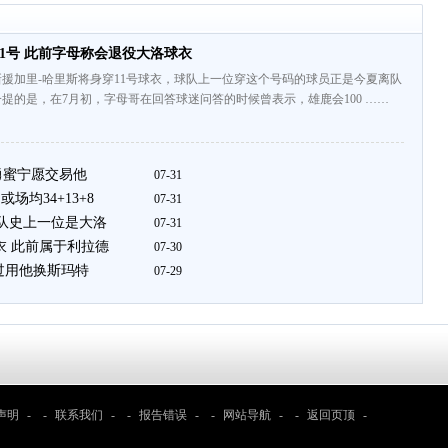
1号 此前字母称会退役大洛球衣
援加里-哈里斯将身穿11号球衣，球队上一位穿这个号码的球员正是今夏离队
提的是，在7月初，字母哥在回答球迷问答的时候曾表示，雄鹿会100 ……
时勇蜜宁愿交易他
07-31
场均34+13+8
07-31
 队史上一位是大洛
07-31
衣 此前属于利拉德
07-30
索过用他换斯玛特
07-29
声明
- -
联系我们
- -
报告错误
- -
网站导航
- -
返回页顶
-