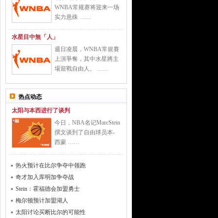
WNBA常规赛将迎来一场
实力悬殊 ……
水星目中無「人」
週日凌晨，WNBA常規賽
上演爭奪，其中水星將主
場迎戰自由人。 ……
热点动态
太阳与本西进行了谈判
今日，NBA名记MarcStein
撰文谈到了自由球员本-
西蒙 ……
热火预计在比尔争夺中领跑
奇才加入库明加争夺战
Stein：霍福德会加盟勇士
梅尔顿预计加盟湖人
太阳讨论买断比尔的可能性