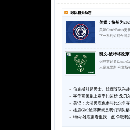
球队相关动态
美媒：快船为20
美媒ClutchPo
下一系列短期合同后
凯文-波特将改穿
据球衣记者Etienn
人是克里斯-利文斯
伯克斯引起勇士、雄鹿等队兴趣
字母哥领跑上赛季扣篮榜 戈贝
美记：火湖勇鹿也参与比尔争夺
雄鹿GM:波蒂斯就是我们球队
特纳:雄鹿更看重我一点 争取