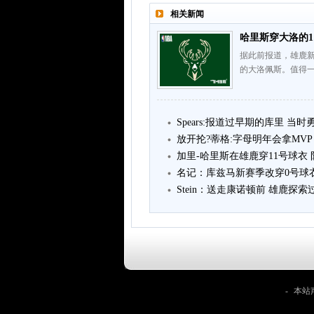
相关新闻
哈里斯穿大洛的1
据此前报道，雄鹿新
的大洛佩斯。值得一
Spears:报道过早期的库里 当
放开抡?蒂格:字母明年会拿MVP 或
加里-哈里斯在雄鹿穿11号球衣
名记：库兹马新赛季改穿0号球
Stein：送走康诺顿前 雄鹿探
-
本站