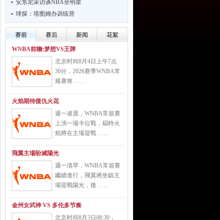
安东尼采访谈NBA全明星
球探：塔图姆办训练营
赛前
赛后
新闻
花絮
WNBA前瞻:梦想VS王牌
北京时间8月4日上午7点
30分，2026赛季WNBA常
规赛将 ……
火焰期待復仇火花
週一凌晨，WNBA常規賽
上演一場卡位戰，屆時火
焰將在主場迎戰 ……
飛翼主場盼滅陽光
週一清早，WNBA常規賽
繼續進行，飛翼將坐鎮主
場迎戰陽光，後 ……
金州女武神 VS 多伦多节奏
北京时间8月3日08:30，