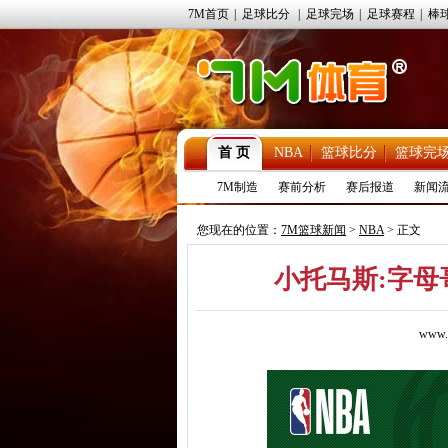
7M首页
|
足球比分
|
足球完场
|
足球赛程
|
棒
首 页
NBA
篮球比分
篮球完
7M制造
赛前分析
赛后报道
新闻
您现在的位置：
7M篮球新闻
>
NBA
> 正文
小托马斯:字母
www.