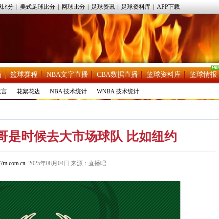
球比分
|
美式足球比分
|
网球比分
|
足球资讯
|
足球资料库
|
APP下载
场
篮球赛程
NBA文字直播
CBA数据直播
篮球资料库
篮球情报
流言
花絮花边
NBA 技术统计
WNBA 技术统计
哥是时候去大市场球队 比如纽约
7m.com.cn
2025年08月04日 来源：直播吧