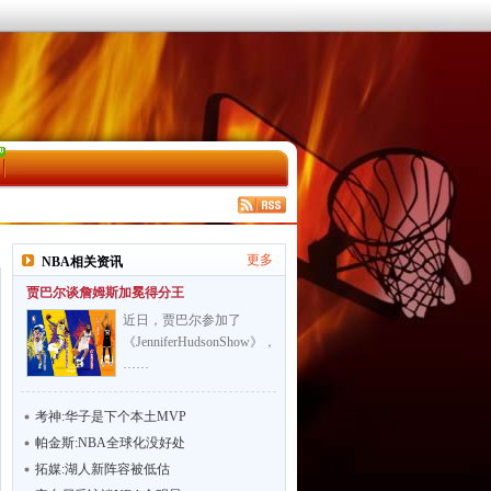
更多
NBA相关资讯
贾巴尔谈詹姆斯加冕得分王
近日，贾巴尔参加了
《JenniferHudsonShow》，
……
考神:华子是下个本土MVP
帕金斯:NBA全球化没好处
拓媒:湖人新阵容被低估