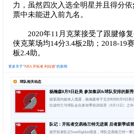
力，虽然四次入选全明星并且得分依
票中未能进入前九名。
2020年11月克莱接受了跟腱修
侠克莱场均14分3.4板2助；2018-19
板2.4助。
更多关于"
NBA
开拓者
利拉德
"的新闻
球队相关动态
杨瀚森8月9日赴美 参加集训&球队安排的新
据某国内媒体人透露，杨瀚森将于北京时间8月9日再
往波特兰与球队会合参加季前训练营（8月11日）之
队记：开拓者交易格兰特无进展 后者新季或
据开拓者队记SeanHighkin报道，球队交易格兰