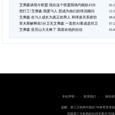
艾弗森谈现今联盟:现在这个联盟我场均能砍43分
02-2
想打工!艾弗森:我爱76人 想成为他们的球员顾问
12-2
艾弗森:在76人成长为真正的男人 和球迷关系密切
08-0
里夫斯解释前5分卫无艾弗森:一直把AI看成是控卫
07-2
艾弗森:亚历山大太棒了 我喜欢他的自信
03-0
-
本站声明
- -
联系我们
- -
报告错
提醒：第三方机构可能在7M体育宣传
您跟第三方机构的任何交易与7M