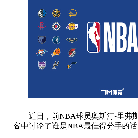
近日，前NBA球员奥斯汀-里弗斯在《R
客中讨论了谁是NBA最佳得分手的