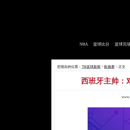
7M首页
|
足球比分
|
足球完场
|
足球赛程
|
棒
首 页
NBA
篮球比分
篮球完
7M制造
赛前分析
赛后报道
新闻
您现在的位置：
7M篮球新闻
>
欧挑赛
> 正文
西班牙主帅：
www.