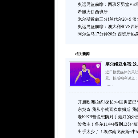
奥运男篮前瞻：西班牙男篮VS
希臘火併西班牙
米尔斯致命三分!兰代尔20+9 
奥运男篮前瞻：澳大利亚VS西
阿尔达马17分钟20分 西班牙
相关新闻
塞尔维亚名宿:这
近日接受媒体的采
景。帕斯帕利说道
……
开启欧洲拉练!探长:中国男篮
东契奇:我从小就喜欢詹姆斯 
老K:KB曾说想防对手最好的外
险救主！鲁尔11中4得到13分4板
出手太少了！埃尔南戈麦斯6中5