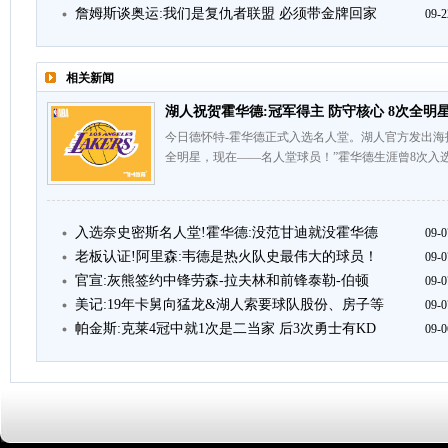
詹姆斯谈奥运:我们是复仇者联盟 必须带金牌回家
09-2
相关新闻
湖人祝贺霍华德:冠军得主 防守核心 8次全明
今日德怀特-霍华德正式入选名人堂。湖人官方发出海
全明星，现在——名人堂球员！”霍华德生涯曾8次入选N
入选奈史密斯名人堂!霍华德:没范甘迪就没霍华德
09-0
老板认证!阿里森:韦德是热火队史最伟大的球员！
09-0
官宣:灰熊签约中锋劳森-拉夫林和前锋泰勒-伯顿
09-0
美记:19年卡舅向猛龙&湖人索要球队股份、房子等
09-0
帕金斯:克莱4冠中就1次是二当家 后3次勇士有KD
09-0