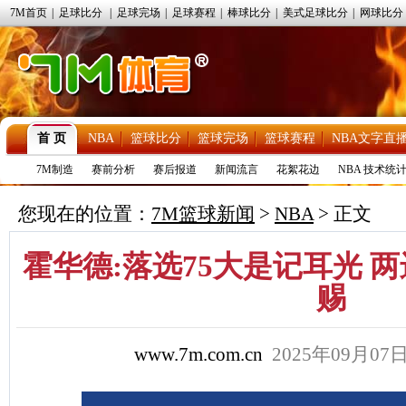
7M首页
|
足球比分
|
足球完场
|
足球赛程
|
棒球比分
|
美式足球比分
|
网球比分
首 页
NBA
篮球比分
篮球完场
篮球赛程
NBA文字直
7M制造
赛前分析
赛后报道
新闻流言
花絮花边
NBA 技术统
您现在的位置：
7M篮球新闻
>
NBA
> 正文
霍华德:落选75大是记耳光 
赐
www.7m.com.cn
2025年09月0