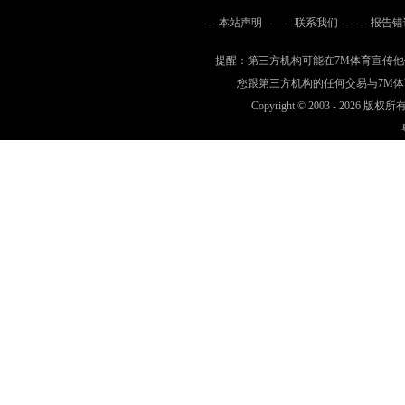
-
本站声明
- -
联系我们
- -
报告错
提醒：第三方机构可能在7M体育宣传
您跟第三方机构的任何交易与7M
Copyright © 2003 -
2026 版权所有 w