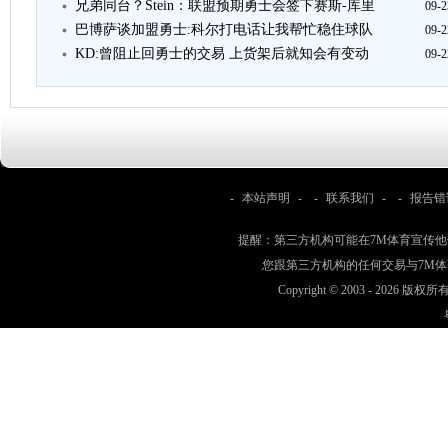
兄弟同台？Stein：联盟预期勇士会签下赛斯-库里
09-2
巴博萨谈加盟勇士:科尔打电话让我帮忙稳住球队
09-2
KD:曾阻止回勇士的交易 上货架后就知会有变动
09-2
-
本站声明
- -
联系我们
- -
报告错
提醒：第三方机构可能在7M体育宣传
您跟第三方机构的任何交易与7M
Copyright © 2003 -
2026 版权所有 w