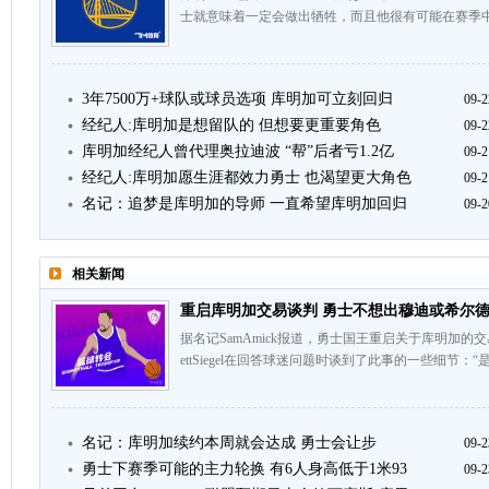
士就意味着一定会做出牺牲，而且他很有可能在赛季中
3年7500万+球队或球员选项 库明加可立刻回归
09-2
经纪人:库明加是想留队的 但想要更重要角色
09-2
库明加经纪人曾代理奥拉迪波 “帮”后者亏1.2亿
09-2
经纪人:库明加愿生涯都效力勇士 也渴望更大角色
09-2
名记：追梦是库明加的导师 一直希望库明加回归
09-2
相关新闻
重启库明加交易谈判 勇士不想出穆迪或希尔
据名记SamAmick报道，勇士国王重启关于库明加的
ettSiegel在回答球迷问题时谈到了此事的一些细节：
名记：库明加续约本周就会达成 勇士会让步
09-2
勇士下赛季可能的主力轮换 有6人身高低于1米93
09-2