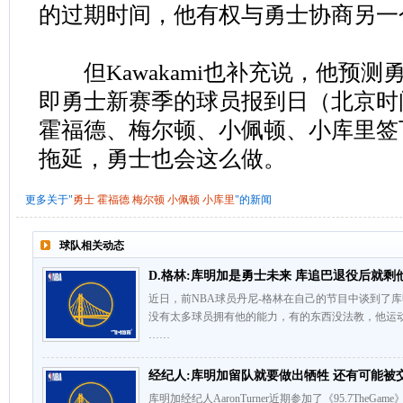
的过期时间，他有权与勇士协商另一
但Kawakami也补充说，他预测
即勇士新赛季的球员报到日（北京时间
霍福德、梅尔顿、小佩顿、小库里签
拖延，勇士也会这么做。
更多关于"
勇士
霍福德
梅尔顿
小佩顿
小库里
"的新闻
球队相关动态
D.格林:库明加是勇士未来 库追巴退役后就剩
近日，前NBA球员丹尼-格林在自己的节目中谈到了
没有太多球员拥有他的能力，有的东西没法教，他运
……
经纪人:库明加留队就要做出牺牲 还有可能被
库明加经纪人AaronTurner近期参加了《95.7The