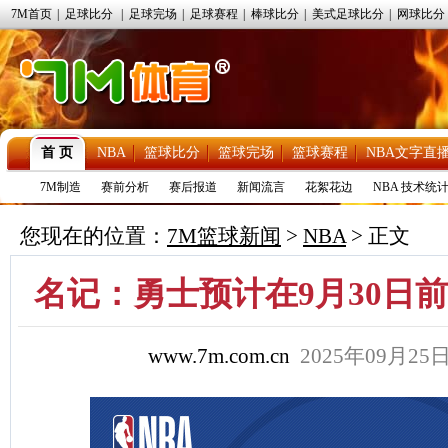
7M首页
|
足球比分
|
足球完场
|
足球赛程
|
棒球比分
|
美式足球比分
|
网球比分
首 页
NBA
篮球比分
篮球完场
篮球赛程
NBA文字直
7M制造
赛前分析
赛后报道
新闻流言
花絮花边
NBA 技术统
您现在的位置：
7M篮球新闻
>
NBA
> 正文
名记：勇士预计在9月30日
www.7m.com.cn
2025年09月2