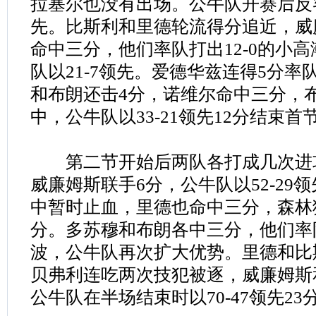
拉塞尔也没有出场。公牛队开赛后反客
先。比斯利和里德轮流得分追近，威
命中三分，他们率队打出12-0的小
队以21-7领先。爱德华兹连得5分
和布朗还击4分，诺维尔命中三分，
中，公牛队以33-21领先12分结束首
第二节开始后两队各打成几次进
威廉姆斯联手6分，公牛队以52-29
中暂时止血，里德也命中三分，森林
分。多苏穆和布朗各中三分，他们率队
波，公牛队再次扩大优势。里德和比
贝弗利连吃两次技犯被逐，威廉姆斯
公牛队在半场结束时以70-47领先23