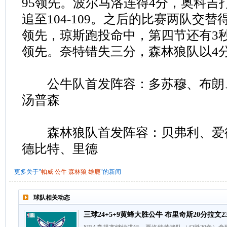
95领先。波尔马洛连得4分，奥科吉
追至104-109。之后的比赛两队交
领先，琼斯跑投命中，第四节还有3秒时
领先。奈特错失三分，森林狼队以4
公牛队首发阵容：多苏穆、布朗
汤普森
森林狼队首发阵容：贝弗利、爱
德比特、里德
更多关于"
帕威
公牛
森林狼
雄鹿
"的新闻
球队相关动态
三球24+5+9黄蜂大胜公牛 布里奇斯20分拉文23