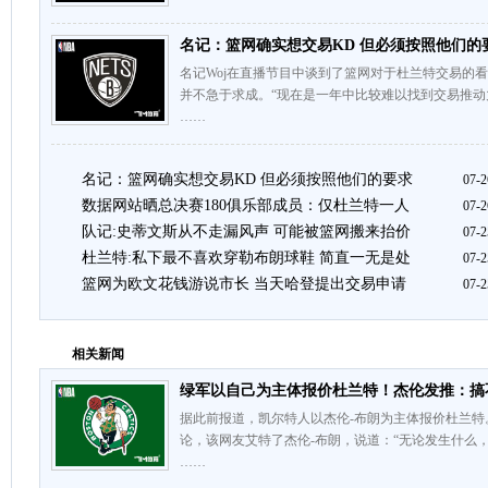
名记：篮网确实想交易KD 但必须按照他们的
名记Woj在直播节目中谈到了篮网对于杜兰特交易的
并不急于求成。“现在是一年中比较难以找到交易推
……
名记：篮网确实想交易KD 但必须按照他们的要求
07-2
数据网站晒总决赛180俱乐部成员：仅杜兰特一人
07-2
队记:史蒂文斯从不走漏风声 可能被篮网搬来抬价
07-2
杜兰特:私下最不喜欢穿勒布朗球鞋 简直一无是处
07-2
篮网为欧文花钱游说市长 当天哈登提出交易申请
07-2
相关新闻
绿军以自己为主体报价杜兰特！杰伦发推：搞
据此前报道，凯尔特人以杰伦-布朗为主体报价杜兰
论，该网友艾特了杰伦-布朗，说道：“无论发生什么
……