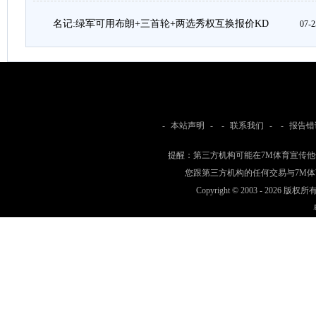
名记:绿军可用布朗+三首轮+两选秀权互换报价KD
07-2
-
本站声明
- -
联系我们
- -
报告错
提醒：第三方机构可能在7M体育宣传
您跟第三方机构的任何交易与7M
Copyright © 2003 -
2026 版权所有 w