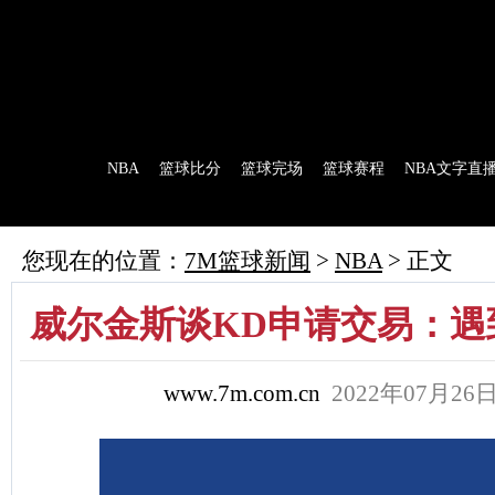
7M首页
|
足球比分
|
足球完场
|
足球赛程
|
棒球比分
|
美式足球比分
|
网球比分
首 页
NBA
篮球比分
篮球完场
篮球赛程
NBA文字直
7M制造
赛前分析
赛后报道
新闻流言
花絮花边
NBA 技术统
您现在的位置：
7M篮球新闻
>
NBA
> 正文
威尔金斯谈KD申请交易：遇
www.7m.com.cn
2022年07月26