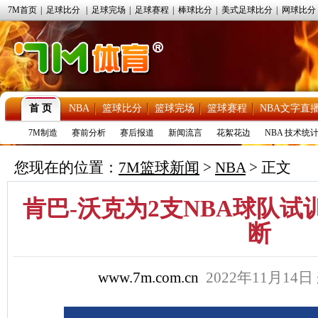
7M首页
|
足球比分
|
足球完场
|
足球赛程
|
棒球比分
|
美式足球比分
|
网球比分
首 页
NBA
篮球比分
篮球完场
篮球赛程
NBA文字直
7M制造
赛前分析
赛后报道
新闻流言
花絮花边
NBA 技术统
您现在的位置：
7M篮球新闻
>
NBA
> 正文
肯巴-沃克为2支NBA球队试
断
www.7m.com.cn
2022年11月14日