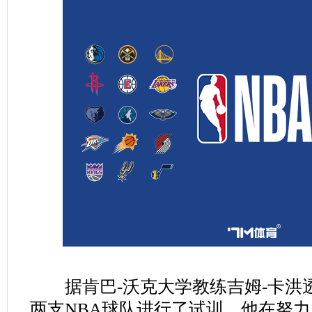
据肯巴-沃克大学教练吉姆-卡洪
两支NBA球队进行了试训，他在努