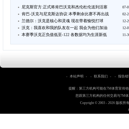
尼克斯官方:正式将肯巴沃克和杰伦杜伦送到活塞
07-0
肯巴-沃克与尼克斯达协议:本季剩余比赛不再出战
02-2
兰德尔：沃克是核心和灵魂 现在带着愉悦打球
12-2
沃克：我喜欢和我的队友在一起 我会为他们加油
12-0
本赛季沃克正负值低至-122 各数据均为生涯新低
11-3
-
本站声明
- -
联系我们
- -
报告错
提醒：第三方机构可能在7M体育宣传
您跟第三方机构的任何交易与7M
Copyright © 2003 -
2026 版权所有 w