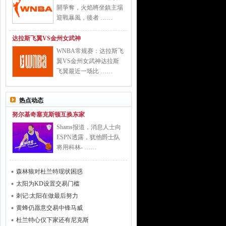
開爭奪，火焰將坐鎮主場
迎戰暴風，後者 ……
达拉斯飞翼VS金州女武神
WNBA常规赛：达拉斯飞
翼VS金州女武神达拉斯
飞翼最近一场比 ……
热点动态
努尔基奇塞克斯顿互换东家
Shams报道，消息人士向
ESPN透露，犹他爵士队
将用科林- ……
森林狼对杜兰特现状困惑
太阳为KD设置交易门槛
刺记:太阳在做最后努力
黄蜂仍愿意交易中锋马威
杜兰特心仪下家还有尼克斯