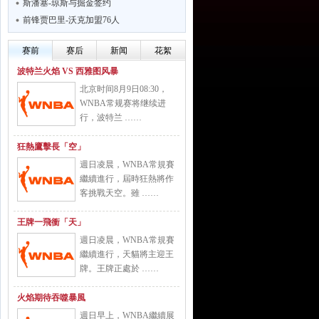
斯潘塞-琼斯与掘金签约
前锋贾巴里-沃克加盟76人
赛前
赛后
新闻
花絮
波特兰火焰 VS 西雅图风暴
北京时间8月9日08:30，
WNBA常规赛将继续进
行，波特兰 ……
狂熱鷹擊長「空」
週日凌晨，WNBA常規賽
繼續進行，屆時狂熱將作
客挑戰天空。雖 ……
王牌一飛衝「天」
週日凌晨，WNBA常規賽
繼續進行，天貓將主迎王
牌。王牌正處於 ……
火焰期待吞噬暴風
週日早上，WNBA繼續展