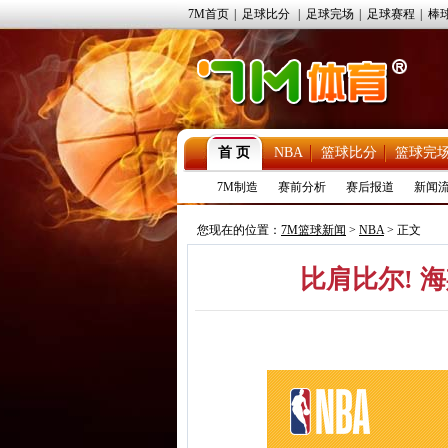
7M首页
|
足球比分
|
足球完场
|
足球赛程
|
棒
首 页
NBA
篮球比分
篮球完
7M制造
赛前分析
赛后报道
新闻
您现在的位置：
7M篮球新闻
>
NBA
> 正文
比肩比尔! 