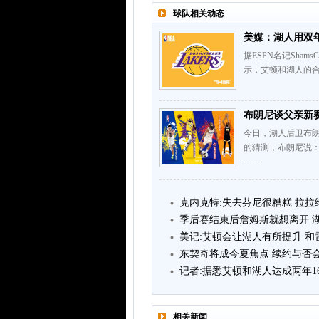
球队相关动态
美媒：湖人用双年
据ESPN名记Sham
示，艾顿和湖人的合
布朗尼谈父亲新赛
今日，湖人后卫布
的猜测，布朗尼说
……
克内克特:失去芬尼很糟糕 拉
季后赛结束后詹姆斯就想离开 
美记:艾顿会让湖人有所提升 
东契奇将成今夏焦点 续约与否
记者:据悉艾顿和湖人达成两年1
相关新闻