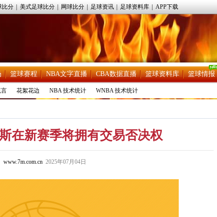
球比分
|
美式足球比分
|
网球比分
|
足球资讯
|
足球资料库
|
APP下载
场
篮球赛程
NBA文字直播
CBA数据直播
篮球资料库
篮球情报
流言
花絮花边
NBA 技术统计
WNBA 技术统计
海斯在新赛季将拥有交易否决权
www.7m.com.cn
2025年07月04日