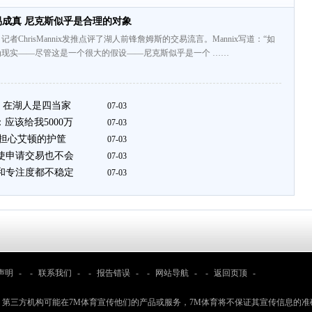
易成真 尼克斯似乎是合理的对象
者ChrisMannix发推点评了湖人前锋詹姆斯的交易流言。Mannix写道：“如
现实——尽管这是一个很大的假设——尼克斯似乎是一个 ……
 在湖人是四当家
07-03
应该给我5000万
07-03
较担心艾顿的护筐
07-03
即使申请交易也不会
07-03
度和专注度都不稳定
07-03
声明
- -
联系我们
- -
报告错误
- -
网站导航
- -
返回页顶
-
：第三方机构可能在7M体育宣传他们的产品或服务，7M体育将不保证其宣传信息的准