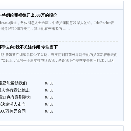
特例给霍福德开出500万的报价
sCharania报道，数位消息人士透露，中锋艾顿同意和湖人签约。JakeFischer表
同是2年1660万美元，算上他在开拓者的 ……
季去向:我不关注传闻 专注当下
朗尼-詹姆斯在训练后接受了采访。当被问到目前外界对于他的父亲新赛季去向
：“实际上，我的一个朋友打电话给我，谈论我下个赛季要去哪里打球，因为
拉维亚能帮助我们
07-03
湖人也有意让他走
07-03
和雷迪克有喜剧潜力
07-03
会决定湖人走向
07-03
660万美元合同
07-03