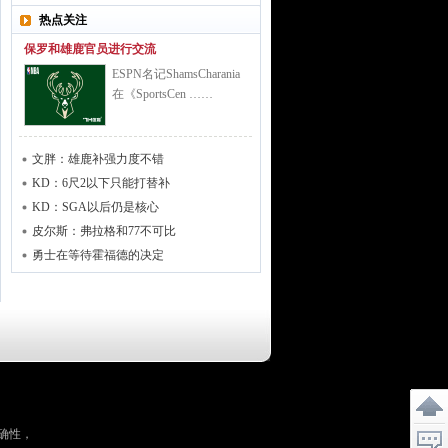
热点关注
保罗和雄鹿官员进行交流
ESPN名记ShamsCharania
在《SportsCen ……
文胖：雄鹿补强力度不错
KD：6尺2以下只能打替补
KD：SGA以后仍是核心
皮尔斯：弗拉格和77不可比
勇士在等待霍福德的决定
确性，