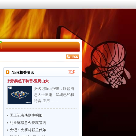
更多
NBA相关资讯
鹈鹕将签下特雷-亚历山大
据名记Scott报道，联盟消
息人士透露，鹈鹕已经和
特雷-亚历 ……
国王记者谈到库明加
利拉德愿意今夏就签约
火记：火箭将裁兰代尔