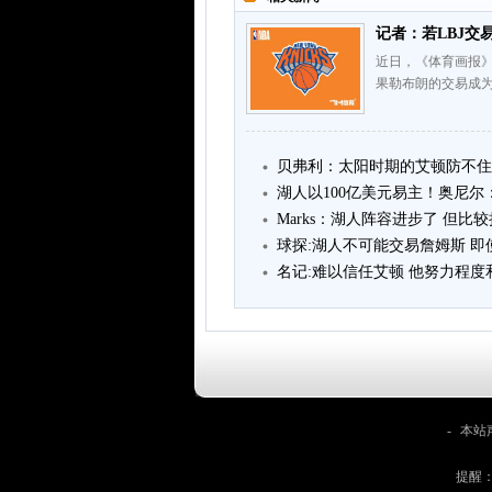
记者：若LBJ交
近日，《体育画报》记
果勒布朗的交易成为
贝弗利：太阳时期的艾顿防不住
湖人以100亿美元易主！奥尼尔：
Marks：湖人阵容进步了 但比
球探:湖人不可能交易詹姆斯 
名记:难以信任艾顿 他努力程
-
本站
提醒