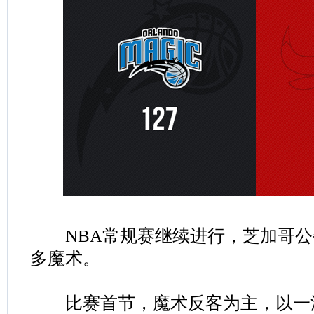
NBA常规赛继续进行，芝加哥公
多魔术。
比赛首节，魔术反客为主，以一波