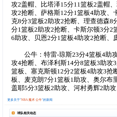
攻2盖帽、比塔泽15分11篮板2盖帽、
攻2抢断、萨格斯12分1篮板4助攻、
克8分3篮板2助攻2抢断、理查德森8
分1篮板2助攻2抢断、卡斯尔顿3分2
6助攻、贝恩2分1篮板4助攻2抢断、
公牛：特雷-琼斯23分4篮板4助攻
攻4抢断、布泽利斯14分8篮板3助攻
篮板、塞克斯顿12分2篮板4助攻3抢
板、麦克朗7分1篮板1助攻、奥尔布里
盖耶5分3篮板2助攻、河村勇辉2助攻
更多关于"
NBA
魔术
公牛
"的新闻
球队相关动态