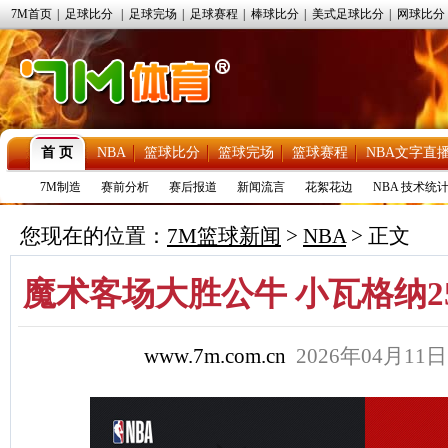
7M首页
|
足球比分
|
足球完场
|
足球赛程
|
棒球比分
|
美式足球比分
|
网球比分
首 页
NBA
篮球比分
篮球完场
篮球赛程
NBA文字直
7M制造
赛前分析
赛后报道
新闻流言
花絮花边
NBA 技术统
您现在的位置：
7M篮球新闻
>
NBA
> 正文
魔术客场大胜公牛 小瓦格纳25分
www.7m.com.cn
2026年04月11