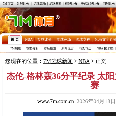
7M首页
|
足球比分
|
足球完场
|
足球赛程
|
棒球比分
|
美式足球比分
|
网球比分
首 页
NBA
篮球比分
篮球完场
篮球赛程
NBA文字直
7M制造
赛前分析
赛后报道
新闻流言
花絮花边
NBA 技术统
您现在的位置：
7M篮球新闻
>
NBA
> 正文
杰伦-格林轰36分平纪录 太
赛
www.7m.com.cn
2026年04月18