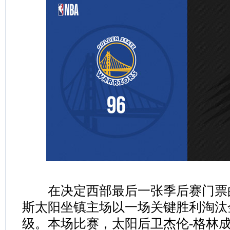
在决定西部最后一张季后赛门票
斯太阳坐镇主场以一场关键胜利淘汰
级。本场比赛，太阳后卫杰伦-格林