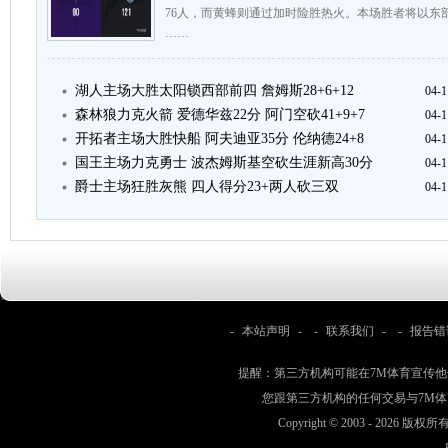
76人，而黄蜂则通过加时险胜热火。本场胜者将以东
……
湖人主场大胜太阳锁西部前四 詹姆斯28+6+12
04-1
森林狼力克火箭 爱德华兹22分 阿门空砍41+9+7
04-1
开拓者主场大胜快船 阿夫迪亚35分 伦纳德24+8
04-1
国王主场力克勇士 波杰姆斯基空砍生涯新高30分
04-1
爵士主场狂胜灰熊 四人得分23+两人砍三双
04-1
-
本站声明
- -
联系我们
- -
报告错
提醒：第三方机构可能在7M体育宣传
您跟第三方机构的任何交易与7M
Copyright © 2003 -
2026 版权所有 w