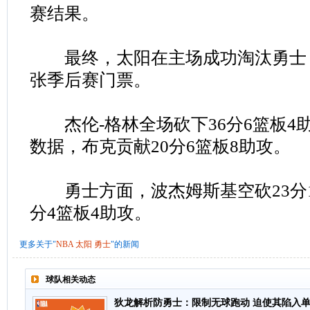
赛结果。
最终，太阳在主场成功淘汰勇士
张季后赛门票。
杰伦-格林全场砍下36分6篮板4助
数据，布克贡献20分6篮板8助攻。
勇士方面，波杰姆斯基空砍23分1
分4篮板4助攻。
更多关于"
NBA
太阳
勇士
"的新闻
球队相关动态
狄龙解析防勇士：限制无球跑动 迫使其陷入