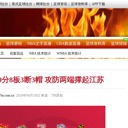
球比分
|
美式足球比分
|
网球比分
|
足球资讯
|
足球资料库
|
APP下载
场
篮球赛程
NBA文字直播
CBA数据直播
篮球资料库
篮球情报
流言
花絮花边
NBA 技术统计
WNBA 技术统计
9分8板3断3帽 攻防两端撑起江苏
m.com.cn
2026年04月18日 来源：7M原创