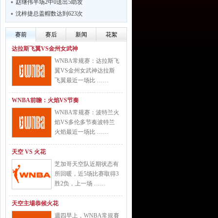
赵继伟半场2中0送出5助攻
沈梓捷总盖帽数达到623次
赛前
赛后
新闻
花絮
达拉斯飞翼VS金州女武神
WNBA常规赛：达拉斯飞
翼VS金州女武神达拉斯
飞翼最近一场比 ……
WNBA前瞻：火焰VS节奏
WNBA常规赛：波特兰火
焰VS多伦多节奏波特兰
火焰最近一场比 ……
天空 VS 火花
芝加哥天空队近期状态有
所回暖，近5场比赛取得3
胜2负，上一场 ……
天空主場恭候火花
週四早上，WNBA常規賽