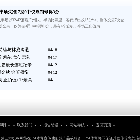
半场失准 7投0中仅靠罚球得3分
队半场以32-42落后广州队。半场比赛里，姜伟泽出战15分钟，整体投篮7次全
投全失，仅凭借4罚3中得到3分，另有1个篮板，半场正负值为 ……
万 持续与林葳沟通
04-18
 凯尔-盖伊离队
04-17
队史最长连胜纪录
04-12
胡金秋 徐昕领衔
04-12
 正负值+15最高
04-11
声明
- -
联系我们
- -
报告错误
- -
网站导航
- -
返回页顶
-
：第三方机构可能在7M体育宣传他们的产品或服务，7M体育将不保证其宣传信息的准