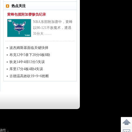
热点关注
黄蜂包揽附加赛惨负纪录
NBA东部附加赛中，黄蜂
以90-121不敌魔术，遭遇
31分大 ……
波杰姆斯基面临关键抉择
布克12中5拿下20分6板8助
狄龙14中4得13分5失误
库里17分4板4助4失误
古德温高效砍19+9+6抢断
确性，