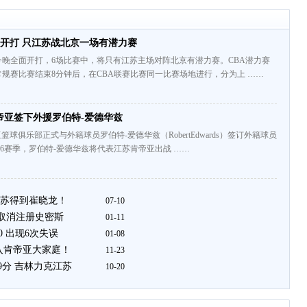
面开打 只江苏战北京一场有潜力赛
今晚全面开打，6场比赛中，将只有江苏主场对阵北京有潜力赛。CBA潜力赛
常规赛比赛结束8分钟后，在CBA联赛比赛同一比赛场地进行，分为上 ……
帝亚签下外援罗伯特-爱德华兹
球俱乐部正式与外籍球员罗伯特-爱德华兹（RobertEdwards）签订外籍球员
2026赛季，罗伯特-爱德华兹将代表江苏肯帝亚出战 ……
苏得到崔晓龙！
07-10
苏取消注册史密斯
01-11
0 出现6次失误
01-08
入肯帝亚大家庭！
11-23
29分 吉林力克江苏
10-20