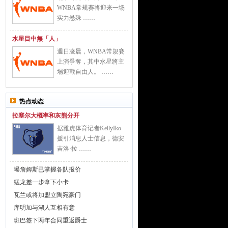
WNBA常规赛将迎来一场
实力悬殊 ……
水星目中無「人」
週日凌晨，WNBA常規賽
上演爭奪，其中水星將主
場迎戰自由人。 ……
热点动态
拉塞尔大概率和灰熊分开
据雅虎体育记者KellyIko
援引消息人士信息，德安
吉洛·拉 ……
曝詹姆斯已掌握各队报价
猛龙差一步拿下小卡
瓦兰或将加盟立陶宛豪门
库明加与湖人互相有意
班巴签下两年合同重返爵士