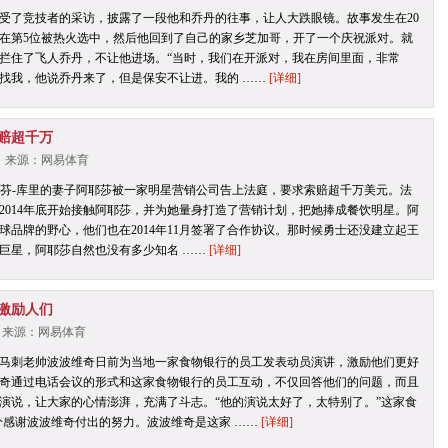
受了竞技者的采访，披露了一段他和乔丹的往事，让人大跌眼镜。故事发生在20
德在第5位被热火选中，然后他回到了自己的家乡芝加哥，开了一个庆祝派对。就
拦住了飞人乔丹，不让他进场。“当时，我们在开派对，我在房间里面，非常
找我，他说乔丹来了，但是保安不让进。我的 ……
[详细]
赔超千万
6 | 来源：网易体育
蒂芬-库里的妻子阿耶莎被一家明星营销公司告上法庭，要求索赔超千万美元。法
2014年底开始接触阿耶莎，并为她量身打造了营销计划，把她捧成餐饮明星。阿
球品牌的野心，他们也在2014年11月签署了合作协议。那时候勇士还没建立起王
巨星，阿耶莎自然也没有多少知名 ……
[详细]
激励人们
6 | 来源：网易体育
马刺老帅波波维奇日前为当地一家食物银行的员工发表动员演讲，激励他们更好
奇通过电话会议的形式和这家食物银行的员工互动，不仅回答他们的问题，而且
演说，让大家的心情澎湃，充满了斗志。“他的演说太好了，太特别了。”这家食
分感谢波波维奇付出的努力。波波维奇是这家 ……
[详细]