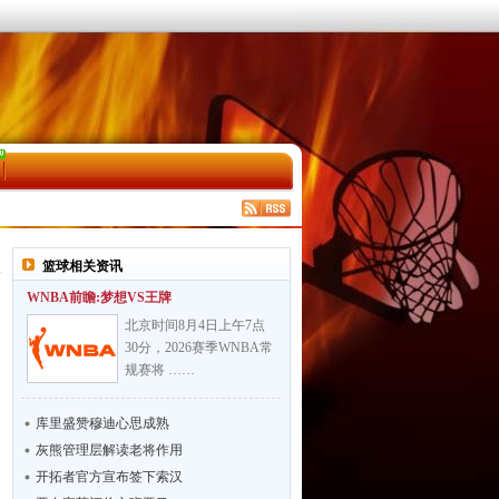
篮球相关资讯
WNBA前瞻:梦想VS王牌
北京时间8月4日上午7点
30分，2026赛季WNBA常
规赛将 ……
库里盛赞穆迪心思成熟
灰熊管理层解读老将作用
开拓者官方宣布签下索汉