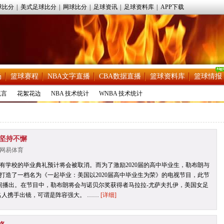
球比分
|
美式足球比分
|
网球比分
|
足球资讯
|
足球资料库
|
APP下载
场
篮球赛程
NBA文字直播
CBA数据直播
篮球资料库
篮球情报
流言
花絮花边
NBA 技术统计
WNBA 技术统计
:坚持不懈
源：网易体育
有学校的毕业典礼预计将会被取消。而为了激励2020届的高中毕业生，勒布朗与
打造了一档名为《一起毕业：美国以2020届高中毕业生为荣》的电视节目，此节
时间播出。在节目中，勒布朗将会与诺贝尔奖获得者马拉拉-尤萨夫扎伊，美国女足
名人携手出镜，可谓是阵容强大。 ……
[详细]