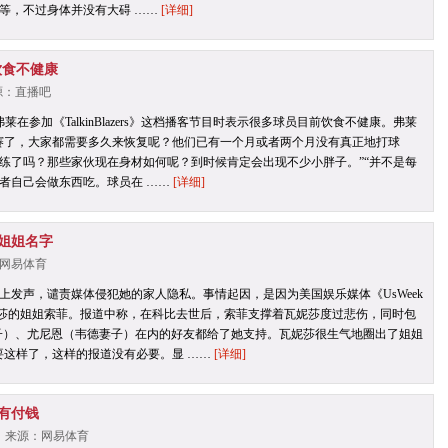
等，不过身体并没有大碍 ……
[详细]
饮食不健康
 来源：直播吧
莱在参加《TalkinBlazers》这档播客节目时表示很多球员目前饮食不健康。弗莱
赛了，大家都需要多久来恢复呢？他们已有一个月或者两个月没有真正地打球
练了吗？那些家伙现在身材如何呢？到时候肯定会出现不少小胖子。”“并不是每
者自己会做东西吃。球员在 ……
[详细]
姐姐名字
源：网易体育
上发声，谴责媒体侵犯她的家人隐私。事情起因，是因为美国娱乐媒体《UsWeek
妮莎的姐姐索菲。报道中称，在科比去世后，索菲支撑着瓦妮莎度过悲伤，同时包
子）、尤尼恩（韦德妻子）在内的好友都给了她支持。瓦妮莎很生气地圈出了姐姐
要这样了，这样的报道没有必要。显 ……
[详细]
没有付钱
6 | 来源：网易体育