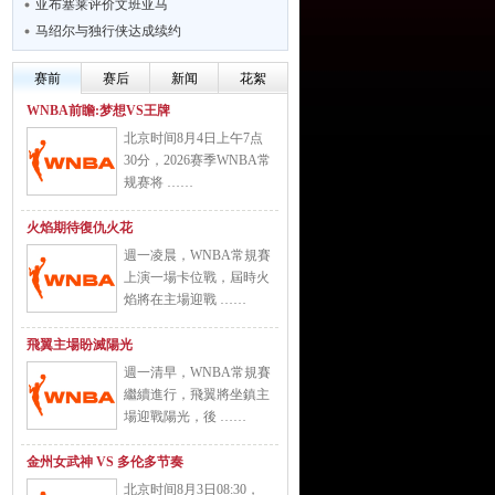
亚布塞莱评价文班亚马
马绍尔与独行侠达成续约
赛前
赛后
新闻
花絮
WNBA前瞻:梦想VS王牌
北京时间8月4日上午7点
30分，2026赛季WNBA常
规赛将 ……
火焰期待復仇火花
週一凌晨，WNBA常規賽
上演一場卡位戰，屆時火
焰將在主場迎戰 ……
飛翼主場盼滅陽光
週一清早，WNBA常規賽
繼續進行，飛翼將坐鎮主
場迎戰陽光，後 ……
金州女武神 VS 多伦多节奏
北京时间8月3日08:30，