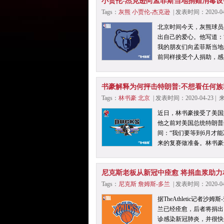
小贾伦-杰克逊向孟菲斯当地捐赠消毒设
Tags：
灰熊
小贾伦-杰克逊
| 发表时间：2020-0
北京时间今天，灰熊球员
出自己的爱心。他写道：
我的朋友们向孟菲斯当地的
前同样接受个人捐助，感
书豪解释为何抨击特朗普:不想看任何族
Tags：
林书豪
北京
| 发表时间：2020-04-23 
近日，林书豪接受了美国
他之前对美国总统特朗普
间：“我们要等到6月才
来的复赛做准备。林书豪
尼克斯老板从新冠中痊愈 将捐血浆助力
Tags：
尼克斯
詹姆斯-多兰
| 发表时间：2020-0
据TheAthletic
兰已经痊愈，后者将捐出
诊感染新冠肺炎，并很快