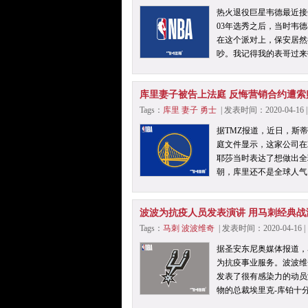
热火退役巨星韦德最近接
03年选秀之后，当时韦
在这个派对上，保安居然
吵。我记得我的表哥过来
库里妻子被告上法庭 反悔营销合约遭索
Tags：
库里
妻子
勇士
| 发表时间：2020-04-1
据TMZ报道，近日，斯
庭文件显示，这家公司在
耶莎当时表达了想做出全
朝，库里还不是全球人气
波波为抗疫人员发表演讲 用马刺经典战
Tags：
马刺
波波维奇
| 发表时间：2020-04-1
据圣安东尼奥媒体报道，
为抗疫事业服务。波波维
发表了很有感染力的动员
物的总裁埃里克-库铂十