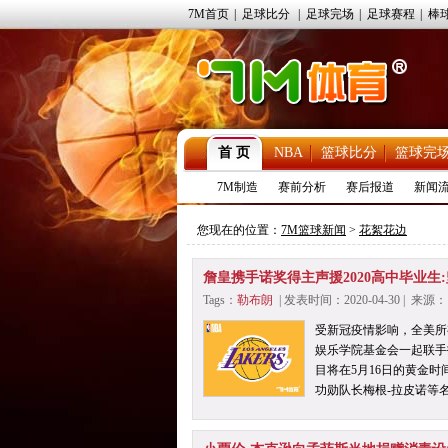
7M首页
|
足球比分
|
足球完场
|
足球赛程
|
棒
首 页
NBA
篮球比分
篮球完
7M制造
赛前分析
赛后报道
新闻
您现在的位置：
7M篮球新闻
>
花絮花边
詹皇携手诺奖得主声援2020高中毕业生
Tags：
勒布朗
| 发表时间：2020-04-30 | 来
受新冠疫情影响，全美所
娱乐学院基金会一起联手
目将在5月16日的黄金
功勋队长梅根-拉皮诺等