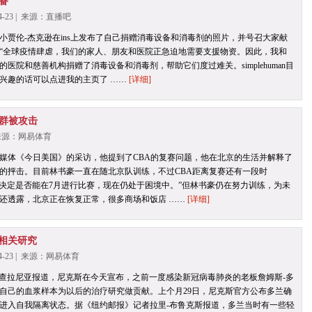
备
4-23 | 来源：直播吧
小贾伦-杰克逊在ins上发布了自己捐赠消毒设备和消毒剂的照片，并号召大家献
“全球疫情肆虐，我们的家人、朋友和医院正急迫地需要支援物资。因此，我和
医院和慈善机构捐赠了消毒设备和消毒剂，帮助它们度过难关。simplehuman目
兴趣的话可以点进我的主页了 ……
[详细]
群被攻击
| 来源：网易体育
媒体《今日美国》的采访，他提到了CBA的复赛问题，他在北京的生活并解释了
的抨击。目前林书豪一直在随北京队训练，不过CBA距离复赛还有一段时
能决定是否能在7月进行比赛，现在仍处于困境中。”但林书豪仍在努力训练，为未
还透露，北京正在恢复正常，很多商场和饭店 ……
[详细]
相关研究
4-23 | 来源：网易体育
记者沙姆斯-查拉尼亚报道，尼克斯在今天宣布，之前一度感染新冠病毒肺炎的老板詹姆斯-多
自己的血浆样本为以后的治疗研究做贡献。上个月29日，尼克斯官方公布多兰确
进入自我隔离状态。据《纽约邮报》记者拉里-布鲁克斯报道，多兰当时有一些轻