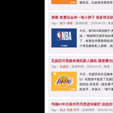
微状况，比如丧失嗅觉等
弗莱:复赛后会有一堆小胖子 很多球员
Tags：
钱宁-弗莱
| 发表时间：2020-04-19 |
今日，前NBA球员钱宁-弗
说：“假如明天就开始比
了，有谁在停赛期系统训
个球员都有私人厨师，或
瓦妮莎斥责媒体侵犯家人隐私 随意曝光
Tags：
瓦妮莎
| 发表时间：2020-04-16 | 来
今日，瓦妮莎在社交媒体
ly》在报道中提及了瓦
括拉拉-安东尼（甜瓜妻
的名字，并表示：“请不
韦德03年办派对乔丹想进却被拦 说他
Tags：
热火
韦德
乔丹
| 发表时间：2020-04-1