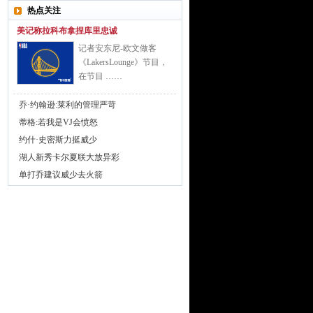
热点关注
美记称拉科布拿捏库里忠诚
记者安东尼-欧文做客
《LakersLounge》节目，
在节目 ……
乔·约翰逊:莱利的管理严苛
蒂格:若我是VJ会愤怒
约什·史密斯力挺威少
湖人新秀卡尔夏联大放异彩
单打乔建议威少去火箭