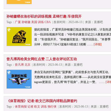
孙铭徽晒在洛杉矶的训练视频 孟铎打趣:车借我开
Tags：
广厦
孙铭徽
美国
训练
CBA
| 发表时间：2023-06-13 | 来源：直播吧
据此前报道，广厦球员孙铭徽已抵达美国洛杉矶，计划先进
出一段训练视频并写道：“#孙哥的康复日记之LA康复的第
道：“车借我开开。”孙铭徽回复说：“我开回国去。”本赛季，
分钟，得到17.7分4.5篮板8.6助攻2.1抢断 ……
[详细]
曾凡博再给美女网红点赞 二人曾在评论区互动
Tags：
曾凡博
北京
| 发表时间：2023-06-13 | 来源：直播吧
来自宝岛的抖音网红“菠萝酱”，此前曾多次与曾凡博互动
无数网友前来吃瓜后，选择低调行事——从此就没在菠萝酱
tagram更新后，曾凡博“终于现身”，并送上一赞。 ……
[详
《体育画报》记者:欧文已和国内球鞋品牌签约
Tags：
体育画报
记者
欧文
训练
独行侠
| 发表时间：2023-06-13 | 来源：直播吧