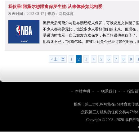
我伙呆!阿黛尔想跟富保罗生娃:从未体验如此相爱
发表时间：2022-08-17 | 来源：网易体育
流行天后阿黛尔与勒布朗经纪人保罗，可以说是文体圈子里
不少人都诧异无比，也没多少人看好他们的未来。但现在
受采访时表示，自己愈发喜欢保罗，甚至想跟他生孩子了。
他着迷不已，”阿黛尔说。在被问到是否已经订婚的时候，
< 上一页
1
2
3
4
5
6
7
8
9
-
本站声明
- -
联系我们
- -
报告错
提醒：第三方机构可能在7M体育宣传
您跟第三方机构的任何交易与7M
Copyright © 2003 -
2026 版权所有 w