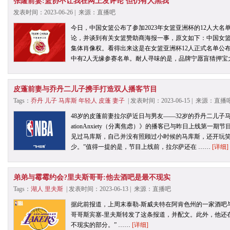
张隆前妻:篮协不让我在网上发评论 但仍有人黑我
发表时间：2023-06-26 | 来源：直播吧
今日，中国女篮公布了参加2023年女篮亚洲杯的12人大
论，并谈到有关女篮赞助商海报一事，原文如下：中国女
集体肖像权。看得出来这是在女篮亚洲杯12人正式名单公
中有2人无缘参赛名单。耐人寻味的是，品牌宁愿盲猜押宝
皮蓬前妻与乔丹二儿子携手打造双人播客节目
Tags：
乔丹
儿子
马库斯
年轻人
皮蓬
妻子
| 发表时间：2023-06-15 | 来源：直播
48岁的皮蓬前妻拉尔萨近日与男友——32岁的乔丹二儿子马
ationAnxiety（分离焦虑）》的播客已与昨日上线第
见过马库斯，自己并没有照顾过小时候的马库斯，还开玩笑
少。”值得一提的是，节目上线前，拉尔萨还在 ……
[详细]
弟弟与霉霉约会?里夫斯哥哥:他去酒吧是最不现实
Tags：
湖人
里夫斯
| 发表时间：2023-06-13 | 来源：直播吧
据此前报道，上周末泰勒-斯威夫特在阿肯色州的一家酒吧
哥哥斯宾塞-里夫斯转发了这条报道，并配文。此外，他还
不现实的部分。” ……
[详细]