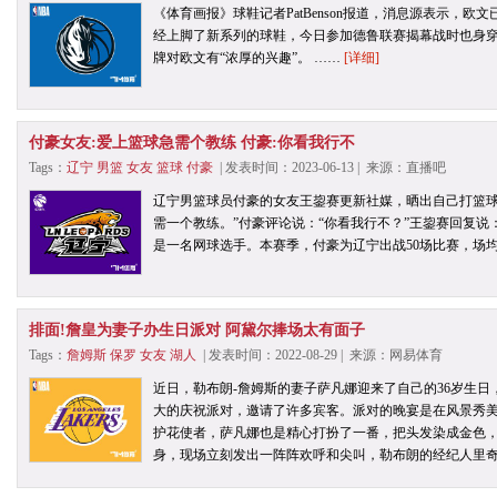
《体育画报》球鞋记者PatBenson报道，消息源表示，
经上脚了新系列的球鞋，今日参加德鲁联赛揭幕战时也身
牌对欧文有“浓厚的兴趣”。 ……
[详细]
付豪女友:爱上篮球急需个教练 付豪:你看我行不
Tags：
辽宁
男篮
女友
篮球
付豪
| 发表时间：2023-06-13 | 来源：直播吧
辽宁男篮球员付豪的女友王鋆赛更新社媒，晒出自己打篮球
需一个教练。”付豪评论说：“你看我行不？”王鋆赛回复说：
是一名网球选手。本赛季，付豪为辽宁出战50场比赛，场均得到
排面!詹皇为妻子办生日派对 阿黛尔捧场太有面子
Tags：
詹姆斯
保罗
女友
湖人
| 发表时间：2022-08-29 | 来源：网易体育
近日，勒布朗-詹姆斯的妻子萨凡娜迎来了自己的36岁生
大的庆祝派对，邀请了许多宾客。派对的晚宴是在风景秀
护花使者，萨凡娜也是精心打扮了一番，把头发染成金色
身，现场立刻发出一阵阵欢呼和尖叫，勒布朗的经纪人里奇