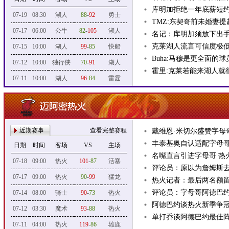
库明加拒绝一年底薪短约
07-19
08:30
湖人
88
-
92
勇士
TMZ:东契奇前未婚妻提起
07-17
06:00
公牛
82
-
105
湖人
名记：库明加须放下出手
克莱湖人流言可信度极低
07-15
10:00
湖人
99
-
85
快船
Buha:马穆是更全面的
07-12
10:00
独行侠
70
-
91
湖人
霍里:克莱若能来湖人就
07-11
10:00
湖人
96
-
84
雷霆
近期赛事
查看完整赛程
戴维恩·米切尔盛赞字母
丰泰基奥自认适配字母哥
日期
时间
客场
VS
主场
名嘴直言引进字母哥 热
07-18
09:00
热火
101
-
87
活塞
评论员：原以为詹姆斯去
07-17
09:00
热火
90
-
99
猛龙
热火记者：最后两名额留
评论员：字母哥阿德巴
07-14
08:00
骑士
90
-
73
热火
阿德巴约谈热火新季争冠
07-12
03:30
魔术
93
-
88
热火
单打乔谈阿德巴约最佳阵
07-11
04:00
热火
119
-
86
雄鹿