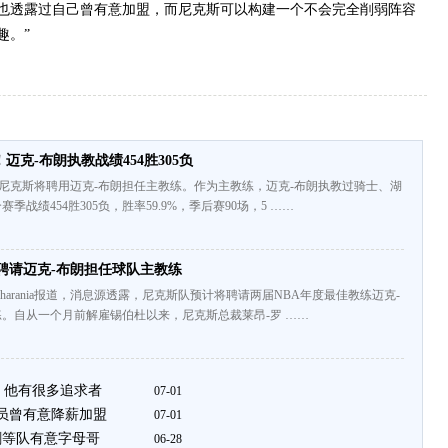
也透露过自己曾有意加盟，而尼克斯可以构建一个不会完全削弱阵容
趣。”
迈克-布朗执教战绩454胜305负
道，尼克斯将聘用迈克-布朗担任主教练。作为主教练，迈克-布朗执教过骑士、湖
季战绩454胜305负，胜率59.9%，季后赛90场，5 ……
斯将聘请迈克-布朗担任球队主教练
msCharania报道，消息源透露，尼克斯队预计将聘请两届NBA年度最佳教练迈克-
。自从一个月前解雇锡伯杜以来，尼克斯总裁莱昂-罗 ……
 他有很多追求者
07-01
球员曾有意降薪加盟
07-01
刺等队有意字母哥
06-28