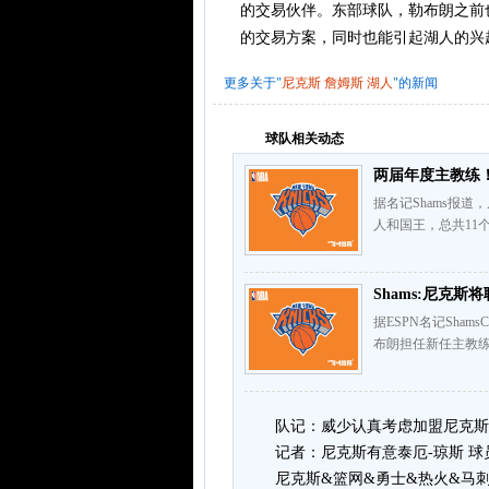
的交易伙伴。东部球队，勒布朗之前
的交易方案，同时也能引起湖人的兴
更多关于"
尼克斯
詹姆斯
湖人
"的新闻
球队相关动态
两届年度主教练！
据名记Shams报
人和国王，总共11个赛
Shams:尼克
据ESPN名记Sha
布朗担任新任主教练
队记：威少认真考虑加盟尼克斯
记者：尼克斯有意泰厄-琼斯 
尼克斯&篮网&勇士&热火&马