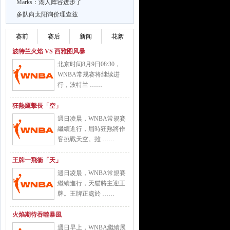
Marks：湖人阵容进步了
多队向太阳询价理查兹
赛前
赛后
新闻
花絮
波特兰火焰 VS 西雅图风暴
北京时间8月9日08:30，
WNBA常规赛将继续进
行，波特兰 ……
狂熱鷹擊長「空」
週日凌晨，WNBA常規賽
繼續進行，屆時狂熱將作
客挑戰天空。雖 ……
王牌一飛衝「天」
週日凌晨，WNBA常規賽
繼續進行，天貓將主迎王
牌。王牌正處於 ……
火焰期待吞噬暴風
週日早上，WNBA繼續展