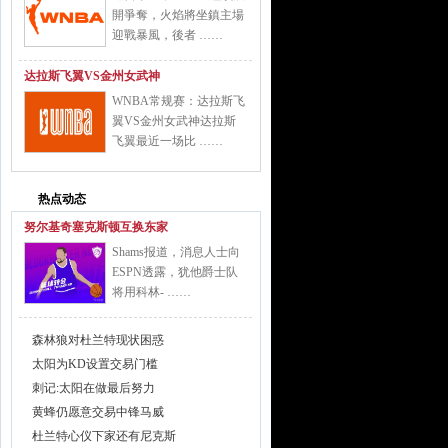
開爭奪，火焰將坐鎮主場
迎戰暴風，後者 ……
达拉斯飞翼VS金州女武神
WNBA常规赛：达拉斯飞
翼VS金州女武神达拉斯
飞翼最近一场比 ……
热点动态
努尔基奇塞克斯顿互换东家
Shams报道，消息人士向
ESPN透露，犹他爵士队
将用科林- ……
森林狼对杜兰特现状困惑
太阳为KD设置交易门槛
刺记:太阳在做最后努力
黄蜂仍愿意交易中锋马威
杜兰特心仪下家还有尼克斯