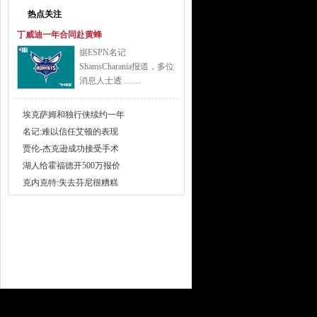
热点关注
丁威迪一年合同赴黄蜂
据ESPN名记
ShamsCharania报道，多位
消息人士透 ……
埃克萨姆和独行侠续约一年
名记:难以信任艾顿的表现
贾伦-杰克逊成功接受手术
湖人给霍福德开500万报价
克内克特:失去芬尼很糟糕