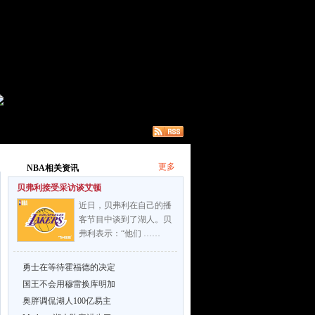
更多
NBA相关资讯
贝弗利接受采访谈艾顿
近日，贝弗利在自己的播
客节目中谈到了湖人。贝
弗利表示：“他们 ……
勇士在等待霍福德的决定
国王不会用穆雷换库明加
奥胖调侃湖人100亿易主