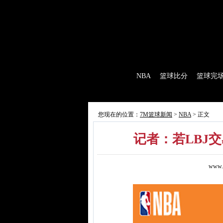
7M首页
|
足球比分
|
足球完场
|
足球赛程
|
棒
首 页
NBA
篮球比分
篮球完
7M制造
赛前分析
赛后报道
新闻
您现在的位置：
7M篮球新闻
>
NBA
> 正文
记者：若LBJ
www.