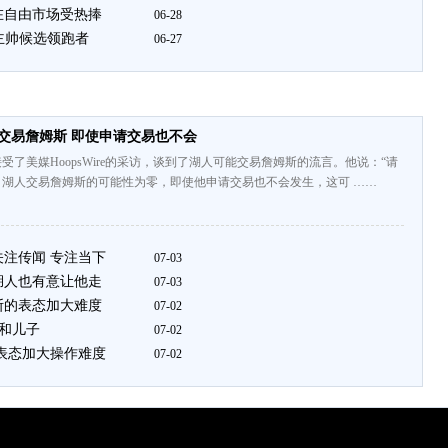
在自由市场受热捧
06-28
主帅候选领跑者
06-27
交易詹姆斯 即使申请交易也不会
受了美媒HoopsWire的采访，谈到了湖人可能交易詹姆斯的流言。他说：“请
。湖人交易詹姆斯的可能性为零，即使他申请交易也不会发生，这可 ……
关注传闻 专注当下
07-03
湖人也有意让他走
07-03
斯的表态加大难度
07-02
矶和儿子
07-02
的表态加大操作难度
07-02