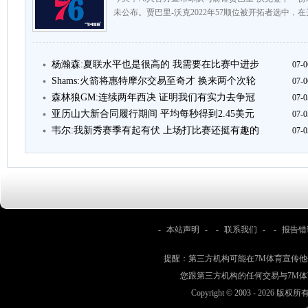
未公布。贾巴里-沃克2022年57顺位被开拓者选中，在
杨瀚森:夏联水平也是很高的 我需要在比赛中进步
07-0
Shams:火箭将惠特摩尔交易至奇才 换来两个次轮
07-0
森林狼GM:连续两年西决 证明我们有实力去争冠
07-0
亚历山大新合同履行期间 平均每秒得到2.45美元
07-0
韦尔:我新秀赛季有起有伏 上场打比赛还挺有趣的
07-0
-
本站声明
- -
联系我们
- -
报告错
提醒：第三方机构可能在7M体育宣传
您跟第三方机构的任何交易与7M
Copyright © 2003 -
2026 版权所有 w