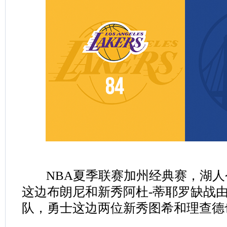
NBA夏季联赛加州经典赛，湖人
这边布朗尼和新秀阿杜-蒂耶罗缺战
队，勇士这边两位新秀图希和理查德