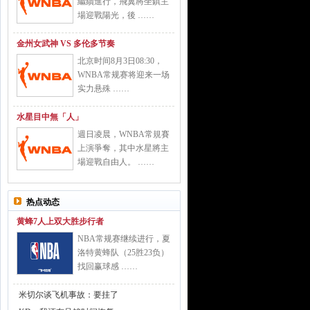
繼續進行，飛翼將坐鎮主
場迎戰陽光，後 ……
金州女武神 VS 多伦多节奏
北京时间8月3日08:30，
WNBA常规赛将迎来一场
实力悬殊 ……
水星目中無「人」
週日凌晨，WNBA常規賽
上演爭奪，其中水星將主
場迎戰自由人。 ……
热点动态
黄蜂7人上双大胜步行者
NBA常规赛继续进行，夏
洛特黄蜂队（25胜23负）
找回赢球感 ……
米切尔谈飞机事故：要挂了