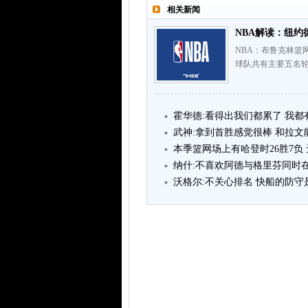
相关新闻
NBA解读：纽
NBA：布鲁克林篮网
球队共有主要五名轮
霍华德:看得出我们都累了 我
武神:拿到首胜感觉很棒 和拉
本季篮网场上有哈登时26胜7负 
纳什:不喜欢阿德与格里芬同时
沃格尔:不关心排名 快船的防