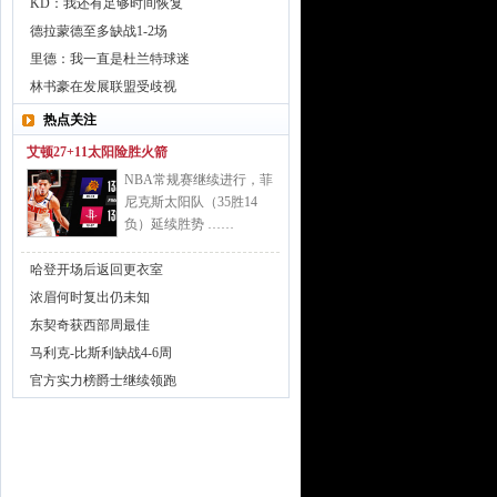
KD：我还有足够时间恢复
德拉蒙德至多缺战1-2场
里德：我一直是杜兰特球迷
林书豪在发展联盟受歧视
热点关注
艾顿27+11太阳险胜火箭
NBA常规赛继续进行，菲
尼克斯太阳队（35胜14
负）延续胜势 ……
哈登开场后返回更衣室
浓眉何时复出仍未知
东契奇获西部周最佳
马利克-比斯利缺战4-6周
官方实力榜爵士继续领跑