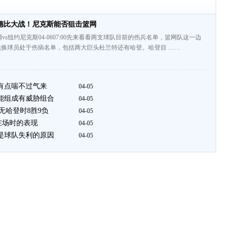
约德比大战！尼克斯能否狙击篮网
vs纽约尼克斯04-0607:00先来看看两支球队目前的伤兵名单，篮网队这一边
换球员处于伤病名单，包括两大巨头杜兰特还有哈登。哈登目 ……
都有点喘不过气来
04-05
文能组成有威胁组合
04-05
无哈登时8胜9负
04-05
在场时的表现
04-05
守是球队失利的原因
04-05