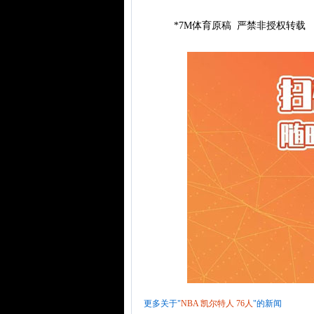
*7M体育原稿 严禁非授权转载
更多关于"
NBA
凯尔特人
76人
"的新闻