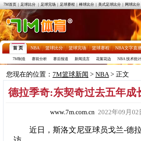
7M首页
|
足球比分
|
足球完场
|
足球赛程
|
棒球比分
|
美式足球比分
|
网球比分
首 页
NBA
篮球比分
篮球完场
篮球赛程
NBA文字直
7M制造
赛前分析
赛后报道
新闻流言
花絮花边
NBA 技术统
您现在的位置：
7M篮球新闻
>
NBA
> 正文
德拉季奇:东契奇过去五年成
www.7m.com.cn
2022年09月0
近日，斯洛文尼亚球员戈兰-德拉
访。