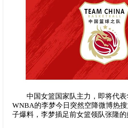
中国女篮国家队主力，即将代表
WNBA的李梦今日突然空降微博热
子爆料，李梦插足前女篮领队张隆的