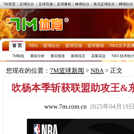
7M首页
|
足球比分
|
足球完场
|
足球赛程
|
棒球比分
|
美式足球比分
|
网球比分
首 页
NBA
篮球比分
篮球完场
篮球赛程
NBA文字直
7M制造
赛前分析
赛后报道
新闻流言
花絮花边
NBA 技术统
您现在的位置：
7M篮球新闻
>
NBA
> 正文
吹杨本季斩获联盟助攻王&
www.7m.com.cn
2025年04月1