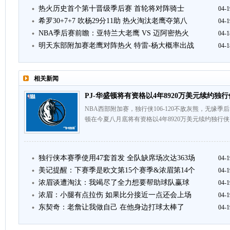
热火历史首个第十晋级季后赛 首轮将对阵骑士
04-1
希罗30+7+7 吹杨29分11助 热火淘汰老鹰夺第八
04-1
NBA季后赛前瞻：亚特兰大老鹰 VS 迈阿密热火
04-1
明天东部附加赛老鹰对阵热火 特雷-杨大概率出战
04-1
相关新闻
PJ-华盛顿将有资格以4年8920万美元续约独行
NBA西部附加赛，独行侠106-120不敌灰熊，无缘季后赛
顿在今夏八月底将有资格以4年8920万美元续约独行侠
独行侠本赛季使用47套首发 全队缺席场次达363场
04-1
美记提醒：下赛季是欧文第15个赛季&浓眉第14个
04-1
浓眉谈遭淘汰：我竭尽了全力想要帮助球队赢球
04-1
浓眉：小腿有点拉伤 如果比分接近一点还会上场
04-1
东契奇：老詹让我做自己 在他身边打球太棒了
04-1