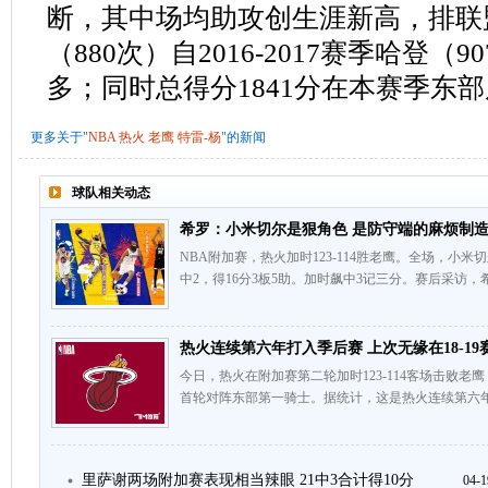
断，其中场均助攻创生涯新高，排联
（880次）自2016-2017赛季哈登（
多；同时总得分1841分在本赛季东
更多关于"
NBA
热火
老鹰
特雷-杨
"的新闻
球队相关动态
希罗：小米切尔是狠角色 是防守端的麻烦制
NBA附加赛，热火加时123-114胜老鹰。全场，小米切
中2，得16分3板5助。加时飙中3记三分。赛后采访，
热火连续第六年打入季后赛 上次无缘在18-19
今日，热火在附加赛第二轮加时123-114客场击败
首轮对阵东部第一骑士。据统计，这是热火连续第六年
里萨谢两场附加赛表现相当辣眼 21中3合计得10分
04-1