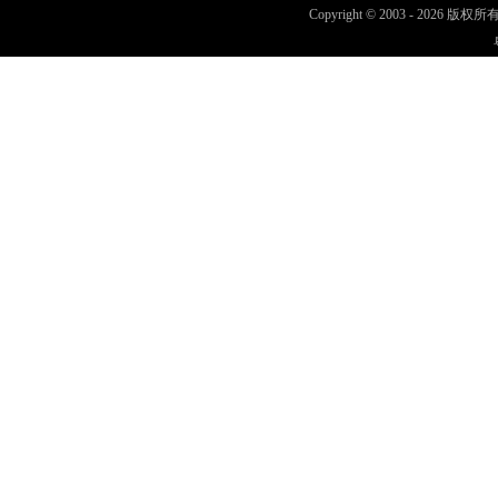
Copyright © 2003 -
2026 版权所有 w