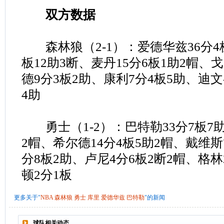
双方数据
森林狼（2-1）：爱德华兹36分4板
板12助3断、麦丹15分6板1助2帽、
德9分3板2助、康利7分4板5助、迪
4助
勇士（1-2）：巴特勒33分7板7助
2帽、希尔德14分4板5助2帽、戴维
分8板2助、卢尼4分6板2断2帽、格林
顿2分1板
更多关于"
NBA
森林狼
勇士
库里
爱德华兹
巴特勒
"的新闻
球队相关动态