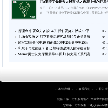
JR:期待字母哥去大球市 这才配得上他的巨星
今日，前NBA球员JR-史密斯在节目《ThePatMcAf
道：“字母哥的得分手段没KD那么全面，需要队友拉
普理查德:要全力备战G4了 我们要努力扳成2-2平
05-1
主场虫客场龙!尼克斯季后赛客场5胜0负未尝败绩
05-1
绿军G3三分40中20 前两战100中25&命中率25%
05-1
和东子再续前缘？名记:加福德是湖人的潜在目标
05-1
Shams:勇士认为库里最早G6回归 努力延长系列赛
05-1
-
本站声明
- -
联系我们
- -
报告错
提醒：第三方机构可能在7M体育宣传
您跟第三方机构的任何交易与7M