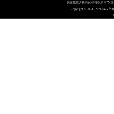
您跟第三方机构的任何交易与7M
Copyright © 2003 -
2026 版权所有 w