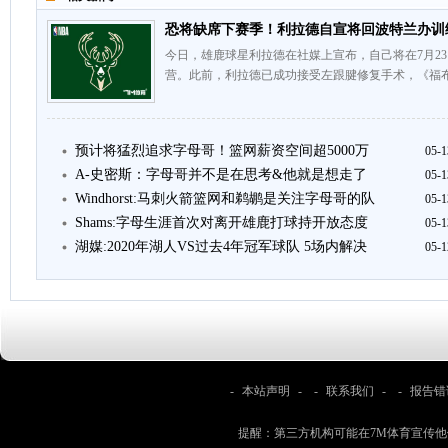
恐将缺席下赛季！利拉德自宣将回波特兰办训
今日，雄鹿球星利拉德在社媒上宣布，自己将在7月23
营。此前，利拉德已成功接受左跟腱修复手术，《福布斯体育
预计将猛烈追求字母哥！篮网薪资空间超5000万
05-1
A-史密斯：字母哥并不是在思考&他就是想走了
05-1
Windhorst:马刺火箭篮网和鹈鹕是关注字母哥的队
05-1
Shams:字母生涯首次对离开雄鹿打球持开放态度
05-1
湖媒:2020年湖人VS过去4年冠军球队 5场内解决
05-1
-
本站声明
- -
联系我们
- -
报告错
提醒：第三方机构可能在7M体育宣传