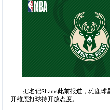
据名记Shams此前报道，雄鹿球
开雄鹿打球持开放态度。