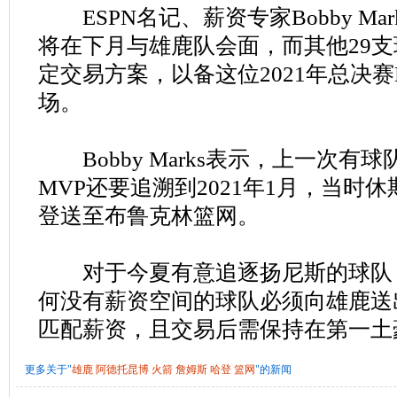
ESPN名记、薪资专家Bobby Ma
将在下月与雄鹿队会面，而其他29
定交易方案，以备这位2021年总决赛
场。
Bobby Marks表示，上一次有
MVP还要追溯到2021年1月，当时
登送至布鲁克林篮网。
对于今夏有意追逐扬尼斯的球队
何没有薪资空间的球队必须向雄鹿送出
匹配薪资，且交易后需保持在第一土
更多关于"
雄鹿
阿德托昆博
火箭
詹姆斯
哈登
篮网
"的新闻