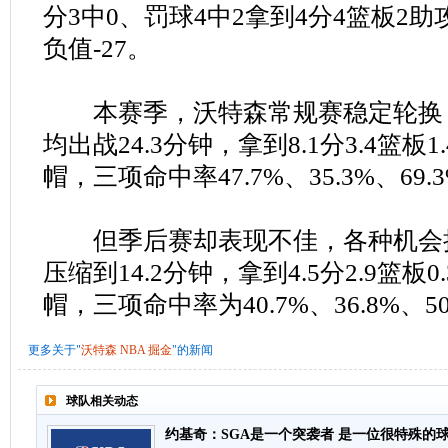
分3中0、罚球4中2拿到4分4篮板2
负值-27。
本赛季，沃特森常规赛稳定轮换
均出战24.3分钟，拿到8.1分3.4篮板1.
帽，三项命中率47.7%、35.3%、69.
但季后赛却表现不佳，各种机会
压缩到14.2分钟，拿到4.5分2.9篮板0.
帽，三项命中率为40.7%、36.8%、5
更多关于"
沃特森
NBA
掘金
"的新闻
球队相关动态
约基奇：SGA是一个突袭者 是一位很特殊的