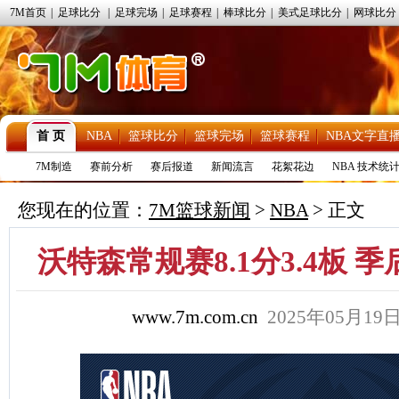
7M首页
|
足球比分
|
足球完场
|
足球赛程
|
棒球比分
|
美式足球比分
|
网球比分
首 页
NBA
篮球比分
篮球完场
篮球赛程
NBA文字直
7M制造
赛前分析
赛后报道
新闻流言
花絮花边
NBA 技术统
您现在的位置：
7M篮球新闻
>
NBA
> 正文
沃特森常规赛8.1分3.4板 季
www.7m.com.cn
2025年05月1