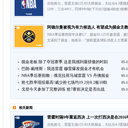
次轮抢七，雷霆主场125-93大胜掘金，大比分4-3晋
12中，三分4中3，罚球9中8砍下35分3篮板4助攻3抢
阿德尔曼被视为有力候选人 有望成为掘金主
NBA季后赛西部半决赛G7，掘金93-125不敌雷霆，被淘
文谈到了掘金，他表示：“据联盟及球队消息人士透露
掘金老板:除了夺冠赛季 这是我感到最骄傲的时刻
05-1
巴朗-戴维斯：我选雷霆 穆雷爆发掘金才有机会
05-1
NBA季后赛前瞻：俄克拉荷马城雷霆 VS 丹佛掘金
05-1
抢七胜率现役最高!威少抢七场均19.2分8.2板10助
05-1
戈登今天参加了完整训练 抢7赛前决定是否出战
05-1
相关新闻
雷霆时隔9年重返西决 上一次打西决是在2016
次轮抢七，雷霆主场125-93大胜掘金，大比分4-3