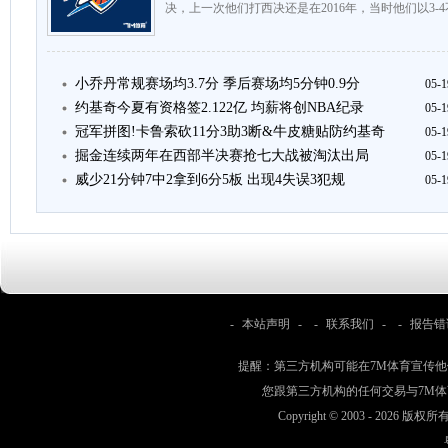
决，上一次他们打西决还是在2016年，当时他们以3-
小乔丹常规赛场均3.7分 季后赛场均5分钟0.9分
05-1
约基奇今夏有资格签2.122亿 均薪将创NBA纪录
05-1
冠军拼图!卡鲁索砍11分3助3断&牛皮糖贴防约基奇
05-1
掘金连续两年在西部半决赛抢七大战被淘汰出局
05-1
威少21分钟7中2拿到6分5板 出现4失误3犯规
05-1
-
本站声明
- -
联系我们
- -
报告错
提醒：第三方机构可能在7M体育宣传
您跟第三方机构的任何交易与7M
Copyright © 2003 -
2026 版权所有 w