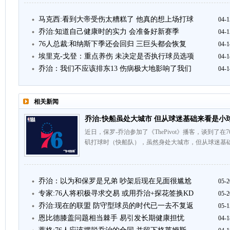
马克西:看到大帝受伤太糟糕了 他真的想上场打球
04-1
乔治:知道自己健康时的实力 会准备好新赛季
04-1
76人总裁:和纳斯下季还会回归 三巨头都会恢复
04-1
埃里克-戈登：重点养伤 未决定是否执行球员选项
04-1
乔治：我们不应该排东13 伤病极大地影响了我们
04-1
相关新闻
乔治:快船虽处大城市 但从球迷基础来看是小
近日，保罗-乔治参加了《ThePivot》播客，谈到了
矶打球时（快船队），虽然身处大城市，但从球迷基础
乔治：以为和保罗是兄弟 吵架后现在见面很尴尬
05-2
专家:76人将积极寻求交易 或用乔治+探花签换KD
05-2
乔治:现在的联盟 防守型球员的时代已一去不复返
05-1
恩比德膝盖问题相当棘手 易引发长期健康担忧
04-1