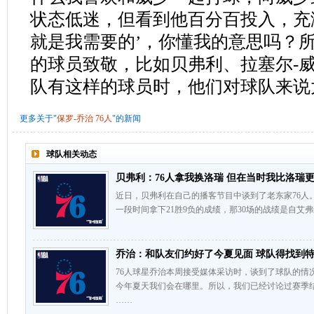
状态低迷，但看到他百分百投入，充
就是我需要的’，你懂我的意思吗？
的球员致敬，比如贝弗利、拉塞尔-
队有这样的球员时，他们对球队来说
更多关于"
保罗-乔治
76人
"的新闻
球队相关动态
贝弗利：76人拿我换洛瑞 但在当时我比洛瑞
近日，贝弗利在自己的播客节目中谈到了老东家76人
一段时间拿下21胜9负的成绩，那30场的战绩是自艾
乔治：和队友们约好了今夏见面 球队得找到
76人球星乔治本周接受媒体采访时，谈到了球队的情
今年夏天我们会在哪里。所以，我们已经讨论过赛季
……