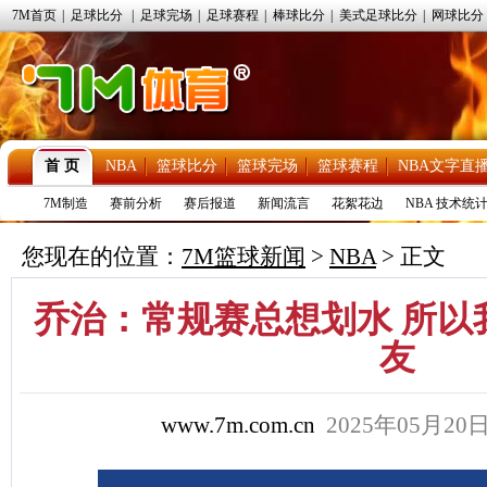
7M首页
|
足球比分
|
足球完场
|
足球赛程
|
棒球比分
|
美式足球比分
|
网球比分
首 页
NBA
篮球比分
篮球完场
篮球赛程
NBA文字直
7M制造
赛前分析
赛后报道
新闻流言
花絮花边
NBA 技术统
您现在的位置：
7M篮球新闻
>
NBA
> 正文
乔治：常规赛总想划水 所以
友
www.7m.com.cn
2025年05月2