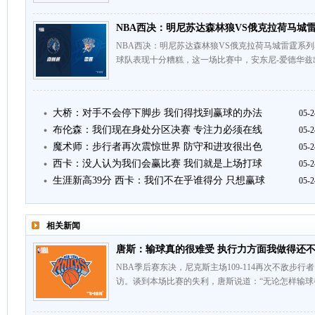
NBA西决：明尼苏达森林狼VS俄克拉荷马城
NBA西决：明尼苏达森林狼VS俄克拉荷马城雷霆系列赛
球队表现十分糟糕，这一场比赛中，安东尼-爱德华兹出战
大桥：对手不会停下脚步 我们得找到赢球的办法
05-2
布伦森：我们现在身处分区决赛 专注力必须在线
05-2
魔术师：步行者再次震惊世界 防守和进攻很出色
05-2
西卡：没人认为我们会赢比赛 我们就是上场打球
05-2
生涯新高39分 西卡：我们不在乎谁得分 只想赢球
05-2
相关新闻
唐斯：输球真的很难受 执行力方面我做得还
NBA季后赛东决，尼克斯主场109-114再次不敌步行
访。谈到本场比赛的失利，唐斯说道：“无论怎样输球