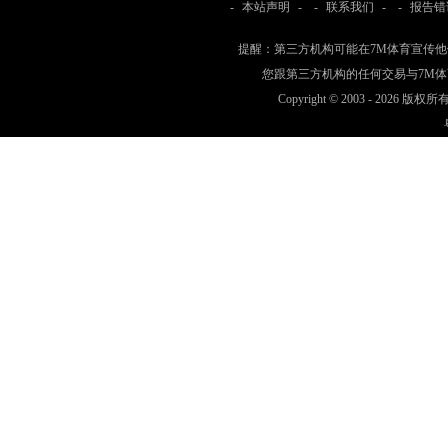
-
本站声明
- -
联系我们
- -
报告错
提醒：第三方机构可能在7M体育宣传
您跟第三方机构的任何交易与7M
Copyright © 2003 -
2026 版权所有 w