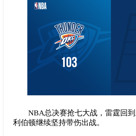
NBA总决赛抢七大战，雷霆回到
利伯顿继续坚持带伤出战。