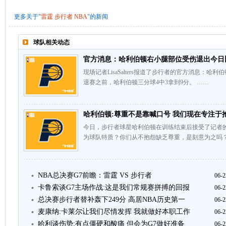
更多关于"
雷霆
步行者
NBA
"的新闻
球队相关动态
官方消息：哈利伯顿右小腿部位受伤退出今日
现场记者LisaSalters报道了步行者的官方消息：
退赛之前，哈利伯顿三分球4中3拿到9分。 ……
哈利伯顿:尊重不是靠喊口号 我们现在专注于
今日，步行者球星哈利伯顿在训练结束后接受了记者
为球队特质？你们从不抱怨缺乏尊重，是刻意为之吗？​
NBA总决赛G7前瞻：雷霆 VS 步行者
06-2
卡鲁索谈G7主场作战:这是我们常规赛拼搏的回报
06-2
总决赛步行者替补轰下249分 高居NBA历史第一
06-2
麦康纳:卡莱尔让我们尽情发挥 我就做好本职工作
06-2
哈利谈伤势:有点僵硬和酸痛 但会为G7做好准备
06-2