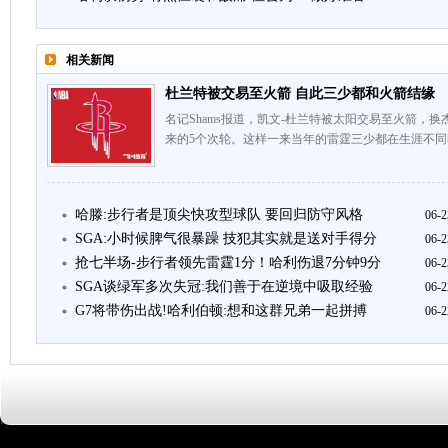
相关新闻
杜兰特被交易至火箭 自此三少都和火箭结缘
名记Shams报道，凯文-杜兰特被太阳交易至火箭，换杰
来的5个次轮。这样一来当年的雷霆三少都在生涯不同
哈滕:步行者是顶尖快攻型球队 要回归防守风格
06-2
SGA:小时候脾气很暴躁 技犯其实就是送对手得分
06-2
抢七半场-步行者领先雷霆1分！哈利伤退7分钟9分
06-2
SGA谈绿军多次失冠:我们善于在逆境中吸取经验
06-2
G7将带伤出战!哈利伯顿:想和这群兄弟一起拼搏
06-2