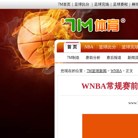
7M首页
|
足球比分
|
足球完场
|
足球赛程
|
棒
首 页
NBA
篮球比分
篮球完
7M制造
赛前分析
赛后报道
新闻
您现在的位置：
7M篮球新闻
>
WNBA
> 正文
WNBA常规赛
www.7