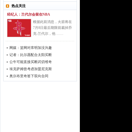
热点关注
经纪人：兰代尔会留在NBA
根据此前消息，火箭将在
7月8日最后期限前裁掉乔
克-兰代尔，他 ……
网媒：篮网对库明加没兴趣
记者：比尔愿配合太阳买断
公牛可能直接买断武切维奇
埃克萨姆曾考虑加盟尼克斯
奥尔布里奇签下双向合同