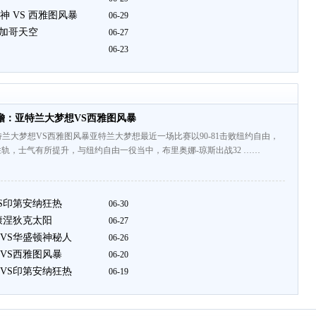
 VS 西雅图风暴
06-29
芝加哥天空
06-27
06-23
瞻：亚特兰大梦想VS西雅图风暴
特兰大梦想VS西雅图风暴亚特兰大梦想最近一场比赛以90-81击败纽约自由，
轨，士气有所提升，与纽约自由一役当中，布里奥娜-琼斯出战32 ……
S印第安纳狂热
06-30
康涅狄克太阳
06-27
VS华盛顿神秘人
06-26
VS西雅图风暴
06-20
VS印第安纳狂热
06-19