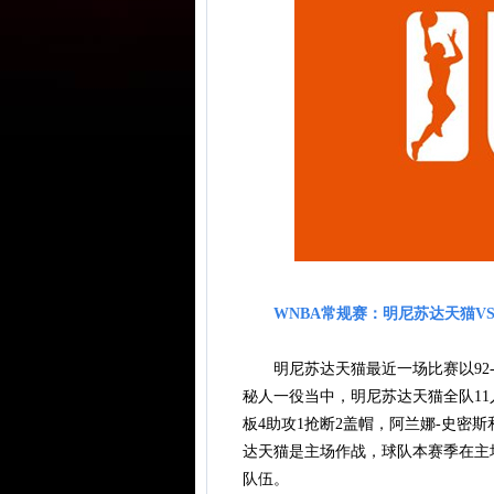
WNBA常规赛：明尼苏达天猫V
明尼苏达天猫最近一场比赛以92-
秘人一役当中，明尼苏达天猫全队11
板4助攻1抢断2盖帽，阿兰娜-史密
达天猫是主场作战，球队本赛季在主
队伍。