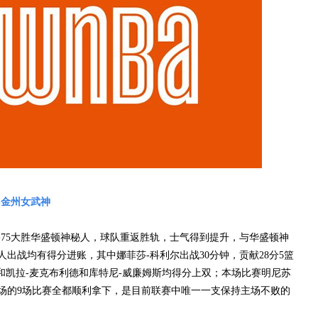
S金州女武神
75大胜华盛顿神秘人，球队重返胜轨，士气得到提升，与华盛顿神
人出战均有得分进账，其中娜菲莎-科利尔出战30分钟，贡献28分5篮
斯和凯拉-麦克布利德和库特尼-威廉姆斯均得分上双；本场比赛明尼苏
场的9场比赛全都顺利拿下，是目前联赛中唯一一支保持主场不败的