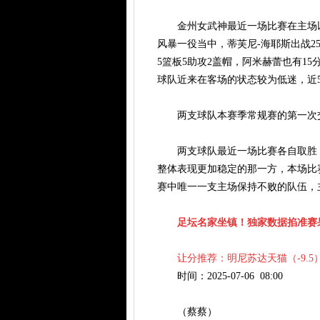
金州女武神最近一场比赛在主场以8
风暴一役当中，蒂芙尼-海耶斯出战25
5篮板5助攻2盖帽，阿米赫蕾也有1
球队近来在客场的状态较为低迷，近
两支球队本赛季常规赛的第一次交手
两支球队最近一场比赛各自取胜，
整体表现更加稳定的那一方，本场比
赛中唯一一支主场保持不败的队伍，
足坛名家坐镇！独家数据掐准赛
让分推荐：明尼苏达天猫（-9.5
时间：2025-07-06 08:00
（蔡蔡）