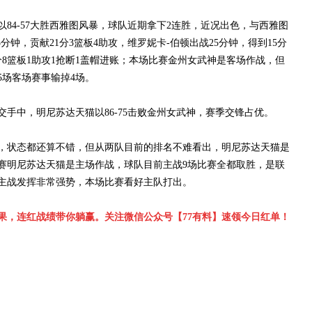
4-57大胜西雅图风暴，球队近期拿下2连胜，近况出色，与西雅图
分钟，贡献21分3篮板4助攻，维罗妮卡-伯顿出战25分钟，得到15分
5分8篮板1助攻1抢断1盖帽进账；本场比赛金州女武神是客场作战，但
5场客场赛事输掉4场。
中，明尼苏达天猫以86-75击败金州女武神，赛季交锋占优。
状态都还算不错，但从两队目前的排名不难看出，明尼苏达天猫是
赛明尼苏达天猫是主场作战，球队目前主战9场比赛全都取胜，是联
主战发挥非常强势，本场比赛看好主队打出。
果，连红战绩带你躺赢。关注微信公众号【77有料】速领今日红单！
）