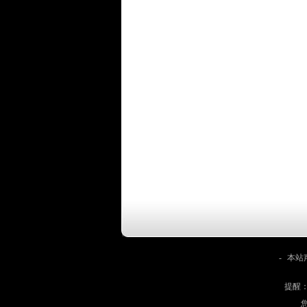
-
本站
提醒