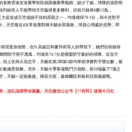
老將雲達史洛賽季初段就因傷賽季報銷，缺少了她，球隊的攻防明
祖列絲等人不能帶領天空贏得更多勝利，目前只錄得6勝13負，
攻乏力是造成天空成績不佳的原因之一，均場僅得79.1分，與今仗對手
另外，天空最近4次常規賽對陣天貓全部落敗，球員心理處於劣勢，即
現更加強勢，在N.高妮亞和麥拜莉等人的帶領下，她們目前錄得
盟，期間防守密不透風，均場失74.7分是聯盟防守最好的球隊。近況方
，但上仗與火花交手，天貓在第2和第3節均單節淨勝對手雙位數，最
貓士氣備受鼓舞。另外，天貓今季客場戰鬥力強勁，前10場贏下7場之
空，天貓一定能奏捷。陣容方面，森姆爾臣和格莉芬因傷避戰。
，连红战绩带你躺赢。关注微信公众号【77有料】速领今日红