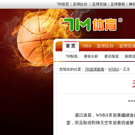
7M首页
|
足球比分
|
足球完场
|
足球赛程
|
棒
首 页
NBA
篮球比分
篮球完
7M制造
赛前分析
赛后报道
新闻
您现在的位置：
7M篮球新闻
>
WNBA
> 正文
www
週日凌晨，WNBA常規賽繼續進
盟，而且取得對陣天空常規賽四連勝