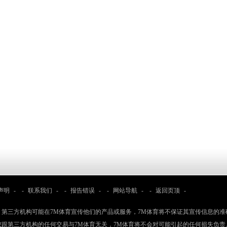
声明
- -
联系我们
- -
报告错误
- -
网站导航
- -
返回页顶
-
：第三方机构可能在7M体育宣传他们的产品或服务，7M体育将不保证其宣传信息的准
您跟第三方机构的任何交易与7M体育无关，7M体育将不会对可能引起的任何损失负责