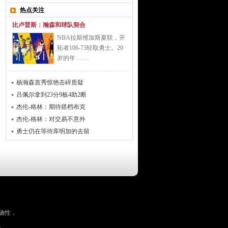
热点关注
比卢普斯：瀚森和球队契合
NBA拉斯维加斯夏联，开
拓者106-73轻取勇士。20
岁的年 ……
杨瀚森首秀惊艳击碎质疑
吕佩尔拿到23分9板4助2断
杰伦-格林：期待搭档布克
杰伦-格林：对交易不意外
勇士仍在等待库明加的去留
确性，
。