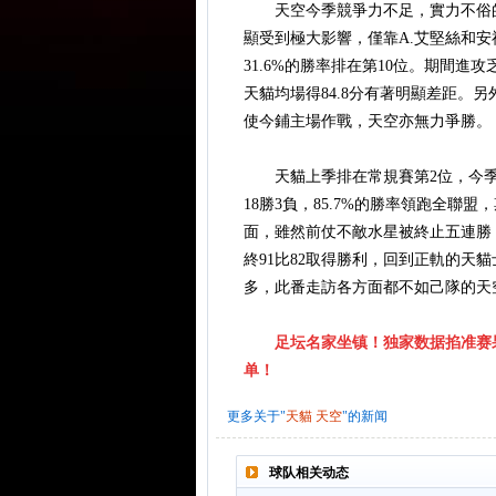
天空今季競爭力不足，實力不俗的
顯受到極大影響，僅靠A.艾堅絲和安
31.6%的勝率排在第10位。期間進
天貓均場得84.8分有著明顯差距。
使今鋪主場作戰，天空亦無力爭勝。
天貓上季排在常規賽第2位，今季表
18勝3負，85.7%的勝率領跑全聯
面，雖然前仗不敵水星被終止五連勝
終91比82取得勝利，回到正軌的天
多，此番走訪各方面都不如己隊的天
足坛名家坐镇！独家数据掐准赛果
单！
更多关于"
天貓
天空
"的新闻
球队相关动态