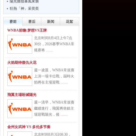
陽光難擋暴風來襲
狂熱「神」采奕奕
赛前
赛后
新闻
花絮
WNBA前瞻:梦想VS王牌
北京时间8月4日上午7点
30分，2026赛季WNBA常
规赛将 ……
火焰期待復仇火花
週一凌晨，WNBA常規賽
上演一場卡位戰，屆時火
焰將在主場迎戰 ……
飛翼主場盼滅陽光
週一清早，WNBA常規賽
繼續進行，飛翼將坐鎮主
場迎戰陽光，後 ……
金州女武神 VS 多伦多节奏
北京时间8月3日08:30，