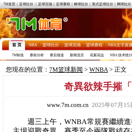
7M首页
|
足球比分
|
足球完场
|
足球赛程
|
棒球比分
|
美式足球比分
|
网球比分
首 页
NBA
篮球比分
篮球完场
篮球赛程
NBA文字直
7M制造
赛前分析
赛后报道
新闻流言
花絮花边
NBA 技术统
您现在的位置：
7M篮球新闻
>
WNBA
> 正文
奇異欲辣手摧「
www.7m.com.cn
2025年07月1
週三上午，WNBA常規賽繼續進
主場迎戰奇異。賽季至今兩隊戰績存