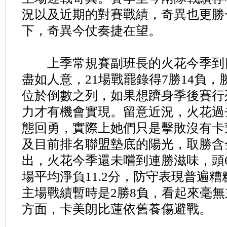
況以及近期的對賽戰績，奇異也更勝
下，奇異今仗奏捷在望。
上季常規賽副班長的火花今季到
盡如人意，21場戰罷錄得7勝14負，勝
位於倒數之列，如果想躋身季後賽行
力才有機會實現。留意近況，火花過
態回勇，實際上她們只是擊敗沒有卡
及目前排名聯盟墊底的陽光，取勝含
出，火花今季還未嚐到連勝滋味，頭
場平均淨負11.2分，防守表現普遍
主場戰績暫時是2勝8負，看起來毫
方面，卡美朗比蓮依舊養傷避戰。