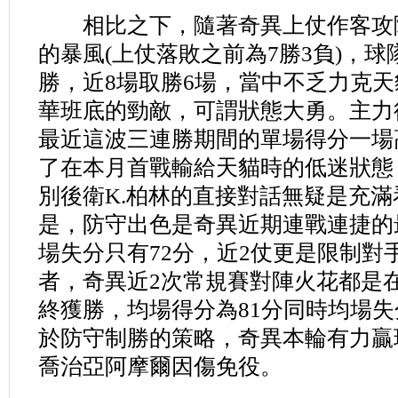
相比之下，隨著奇異上仗作客攻
的暴風(上仗落敗之前為7勝3負)，
勝，近8場取勝6場，當中不乏力克
華班底的勁敵，可謂狀態大勇。主力
最近這波三連勝期間的單場得分一場
了在本月首戰輸給天貓時的低迷狀態
別後衛K.柏林的直接對話無疑是充
是，防守出色是奇異近期連戰連捷的
場失分只有72分，近2仗更是限制對
者，奇異近2次常規賽對陣火花都是
終獲勝，均場得分為81分同時均場失
於防守制勝的策略，奇異本輪有力贏
喬治亞阿摩爾因傷免役。