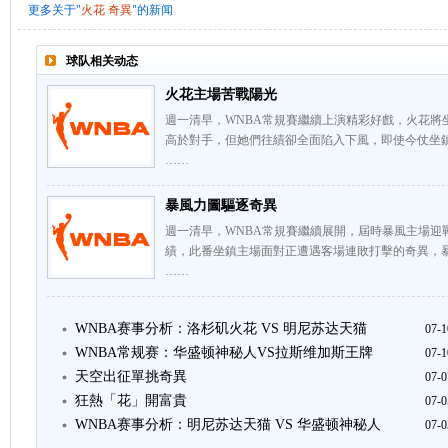
更多关于"
火花
奇異
"的新闻
球队相关动态
火花主場苦戰陽光
週一清早，WNBA常規賽繼續上演精彩好戲，火花將
高於對手，但她們往績卻全面陷入下風，即使今仗坐
……
暴風力圖驅逐奇異
週一清早，WNBA常規賽繼續展開，屆時暴風主場迎
績，此番坐鎮主場面對正遭遇客場連敗打擊的奇異，
……
WNBA赛事分析：洛杉矶火花 VS 明尼苏达天猫
07-1
WNBA常规赛：华盛顿神秘人VS拉斯维加斯王牌
07-1
天空出征單挑奇異
07-0
狂熱「花」開富貴
07-0
WNBA赛事分析：明尼苏达天猫 VS 华盛顿神秘人
07-0