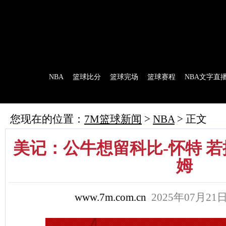
7M首页
|
足球比分
|
足球完场
|
足球赛程
|
棒球比分
|
美式足球比分
|
网球比分
首 页
NBA
篮球比分
篮球完场
篮球赛程
NBA文字直
7M制造
赛前分析
赛后报道
新闻流言
花絮花边
NBA 技术统
您现在的位置：
7M篮球新闻
>
NBA
> 正文
美记：公牛想留科比-怀特 
姆
www.7m.com.cn
2025年07月2