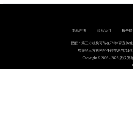
-
本站声明
- -
联系我们
- -
报告错
提醒：第三方机构可能在7M体育宣传
您跟第三方机构的任何交易与7M
Copyright © 2003 -
2026 版权所有 w