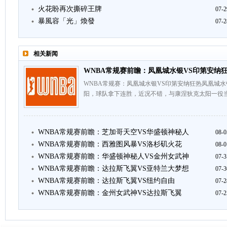
火花盼再次撕碎王牌
07-2
暴風容「光」煥發
07-2
相关新闻
WNBA常规赛前瞻：凤凰城水银VS印第安纳
WNBA常规赛：凤凰城水银VS印第安纳狂热凤凰城水银
阳，球队拿下连胜，近况不错，与康涅狄克太阳一役当
WNBA常规赛前瞻：芝加哥天空VS华盛顿神秘人
08-0
WNBA常规赛前瞻：西雅图风暴VS洛杉矶火花
08-0
WNBA常规赛前瞻：华盛顿神秘人VS金州女武神
07-3
WNBA常规赛前瞻：达拉斯飞翼VS亚特兰大梦想
07-3
WNBA常规赛前瞻：达拉斯飞翼VS纽约自由
07-2
WNBA常规赛前瞻：金州女武神VS达拉斯飞翼
07-2