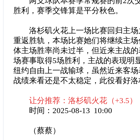
两支球队本赛季常规赛的前2次交
胜利，赛季交锋算是平分秋色。
洛杉矶火花上一场比赛回归主场
重返胜轨，本场比赛她们将继续主场
体主场胜率尚未过半，但近来主战的
场赛事取得5场胜利，主战的表现明
纽约自由上一战输球，虽然近来客场
战绩来看还是不太稳定，此役看好洛
让分推荐：洛杉矶火花（+3.5）
时间：2025-08-13 10:00
（蔡蔡）