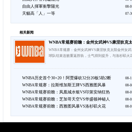
自由人揮軍衝擊陽光
08-0
天貓高「人」一等
07-3
相关新闻
WNBA常规赛前瞻：金州女武神VS康涅狄克
WNBA常规赛：金州女武神VS康涅狄克太阳金州女武
球队结束连败重返胜轨，士气得到提升，与洛杉矶火花
WNBA历史首个30+20！阿贾爆砍32分20板5助2断
08-1
WNBA常规赛：拉斯维加斯王牌VS西雅图风暴
08-0
WNBA常规赛前瞻：凤凰城水银VS印第安纳狂热
08-0
WNBA常规赛前瞻：芝加哥天空VS华盛顿神秘人
08-0
WNBA常规赛前瞻：西雅图风暴VS洛杉矶火花
08-0