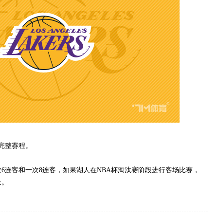
完整赛程。
6连客和一次8连客，如果湖人在NBA杯淘汰赛阶段进行客场比赛，
长。