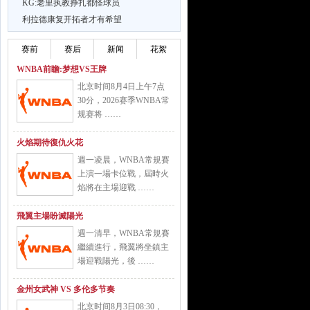
KG:老里执教挣扎都怪球员
利拉德康复开拓者才有希望
赛前
赛后
新闻
花絮
WNBA前瞻:梦想VS王牌
北京时间8月4日上午7点
30分，2026赛季WNBA常
规赛将 ……
火焰期待復仇火花
週一凌晨，WNBA常規賽
上演一場卡位戰，屆時火
焰將在主場迎戰 ……
飛翼主場盼滅陽光
週一清早，WNBA常規賽
繼續進行，飛翼將坐鎮主
場迎戰陽光，後 ……
金州女武神 VS 多伦多节奏
北京时间8月3日08:30，