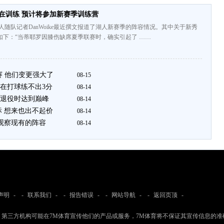
在训练 预计将参加新赛季训练营
tic湖人随队记者DanWoike最近撰文报道了湖人新赛季的阵容情况。其中关于新秀
如下：“当蒂耶罗因膝伤缺席夏季联赛时，确实引起了 ……
赛 他们变更强大了
08-15
在打球练不出3分
08-14
退役时达到巅峰
08-14
标 想来也出不起价
08-14
会观察现有的阵容
08-14
声明
- -
联系我们
- -
报告错误
- -
网站导航
- -
返回页顶
-
：第三方机构可能在7M体育宣传他们的产品或服务，7M体育将不保证其宣传信息的准