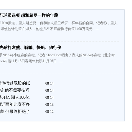
行球员选项 想和希罗一样的年薪
rtHelin报道，里夫斯想要一份和热火后卫希罗一样年薪的合同。记者称，里夫
即使他计划留在湖人，他也几乎不可能执行价值1490万美元 ……
:先后打灰熊、鹈鹕、快船、独行侠
赛季NBA杯小组赛的赛程。记者KhobiPrice晒出了湖人的NBA杯赛程（北京时
vs灰熊11月15日客场vs鹈鹕11月26日 ……
看他擦过屁股的纸
08-14
斯:他不需要技巧
08-14
61亿 湖人100亿
08-14
顿近两年比赛不多
08-13
彪 但最终拒绝了
08-12