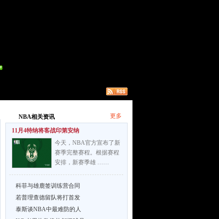
更多
NBA相关资讯
11月4特纳将客战印第安纳
今天，NBA官方宣布了新
赛季完整赛程。根据赛程
安排，新赛季雄 ……
科菲与雄鹿签训练营合同
若普理查德留队将打首发
泰斯谈NBA中最难防的人