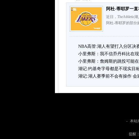
阿杜-蒂耶罗一直
近日，TheAthle
阿杜-蒂耶罗的部分
NBA高管:湖人有望打入分区决
小里弗斯：我不信乔丹科比在现
小里弗斯：詹姆斯的跳投可能在
湖记:约基奇字母都是不现实目
湖记:湖人赛季前不会有操作 
-
本站
提醒