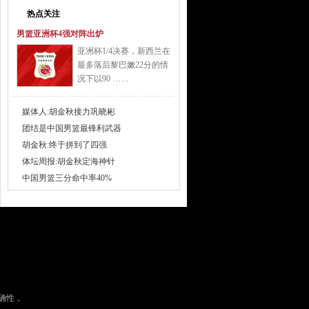
热点关注
男篮亚洲杯4强对阵出炉
亚洲杯1/4决赛，新西兰在
最多落后黎巴嫩22分的情
况下以90 ……
媒体人:胡金秋接力巩晓彬
团结是中国男篮最锋利武器
胡金秋:终于拼到了四强
体坛周报:胡金秋定海神针
中国男篮三分命中率40%
确性，