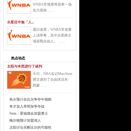
WNBA常规赛将迎来一场
实力悬殊 ……
水星目中無「人」
週日凌晨，WNBA常規賽
上演爭奪，其中水星將主
場迎戰自由人。 ……
热点动态
太阳与本西进行了谈判
今日，NBA名记MarcStein
撰文谈到了自由球员本-
西蒙 ……
热火预计在比尔争夺中领跑
奇才加入库明加争夺战
Stein：霍福德会加盟勇士
梅尔顿预计加盟湖人
太阳讨论买断比尔的可能性