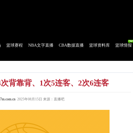
球比分
|
美式足球比分
|
网球比分
|
足球资讯
|
足球资料库
|
APP下载
场
篮球赛程
NBA文字直播
CBA数据直播
篮球资料库
篮球情报
流言
花絮花边
NBA 技术统计
WNBA 技术统计
4次背靠背、1次5连客、2次6连客
7m.com.cn
2025年08月15日 来源：直播吧