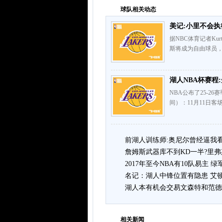
球队相关动态
美记:小里不会执
据NBC体育记者Ku
斯将成为自由球员，
湖人NBA杯赛程
NBA公布了25-26
间）：11月11日客场
前湖人训练师:奥尼尔曾经逼我
詹姆斯武器库不到KD一半?里弗
2017年至今NBA有10队易主 绿军
名记：湖人中锋位置有隐患 艾
湖人本有机会交易文森特和范德
相关新闻