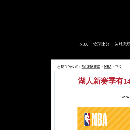
7M首页
|
足球比分
|
足球完场
|
足球赛程
|
棒
首 页
NBA
篮球比分
篮球完
7M制造
赛前分析
赛后报道
新闻
您现在的位置：
7M篮球新闻
>
NBA
> 正文
湖人新赛季有1
www.