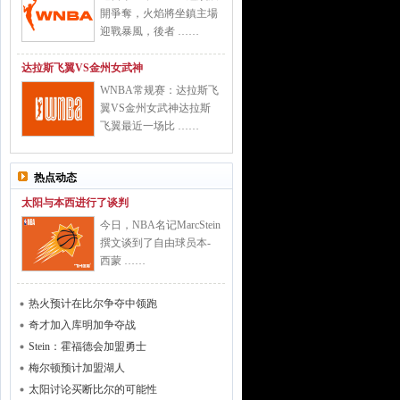
開爭奪，火焰將坐鎮主場
迎戰暴風，後者 ……
达拉斯飞翼VS金州女武神
WNBA常规赛：达拉斯飞
翼VS金州女武神达拉斯
飞翼最近一场比 ……
热点动态
太阳与本西进行了谈判
今日，NBA名记MarcStein
撰文谈到了自由球员本-
西蒙 ……
热火预计在比尔争夺中领跑
奇才加入库明加争夺战
Stein：霍福德会加盟勇士
梅尔顿预计加盟湖人
太阳讨论买断比尔的可能性