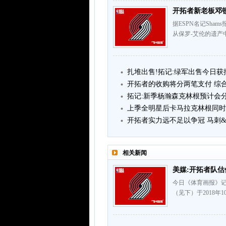
开拓者新老板邓顿
据ESPN名记Sha
从保罗-艾伦的遗产
扎堆出售!拓记:绿军出售今日获
开拓者的收购将分两笔支付 综合
拓记:新季杨瀚森克林根预计会
上季全明星后卡马拉克林根同时
开拓者实力远不足以争冠 马刺
相关新闻
美媒:开拓者队估
今日《体育画报》记者
（见下）于2018年