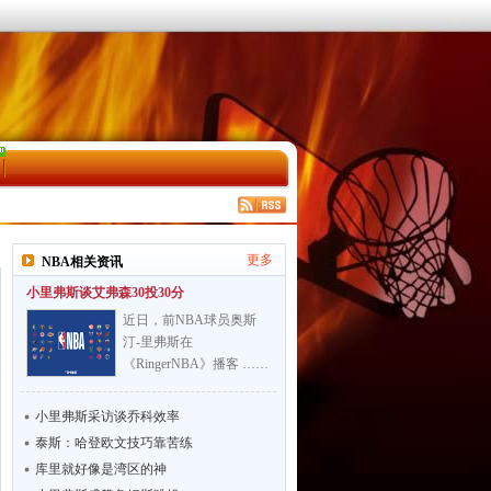
更多
NBA相关资讯
小里弗斯谈艾弗森30投30分
近日，前NBA球员奥斯
汀-里弗斯在
《RingerNBA》播客 ……
小里弗斯采访谈乔科效率
泰斯：哈登欧文技巧靠苦练
库里就好像是湾区的神