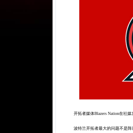
开拓者媒体Blazers Nation
波特兰开拓者最大的问题不是阵容