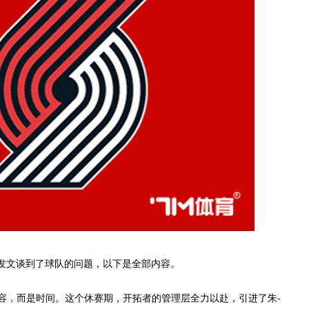
在社媒发文谈到了球队的问题，以下是全部内容。
，而是时间。这个休赛期，开拓者的管理层全力以赴，引进了朱-