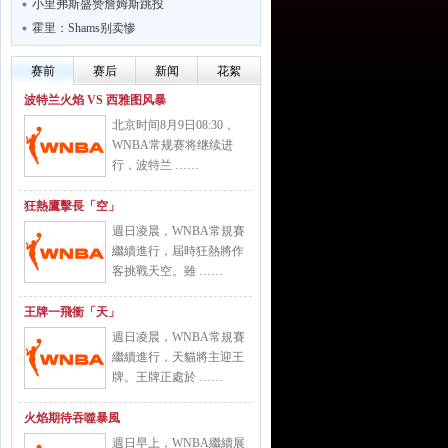
小里弗斯盛赞詹姆斯跳投
霍里：Shams别卖惨
赛前
赛后
新闻
花絮
波特兰火焰 VS 西雅图风暴
北京时间8月9日08:30，
WNBA常规赛将继续进
行，波特兰 ……
狂熱鷹擊長「空」
週日凌晨，WNBA常規賽
繼續進行，屆時狂熱將作
客挑戰天空。雖 ……
王牌一飛衝「天」
週日凌晨，WNBA常規賽
繼續進行，天貓將主迎王
牌。王牌正處於 ……
火焰期待吞噬暴風
週日早上，WNBA繼續展