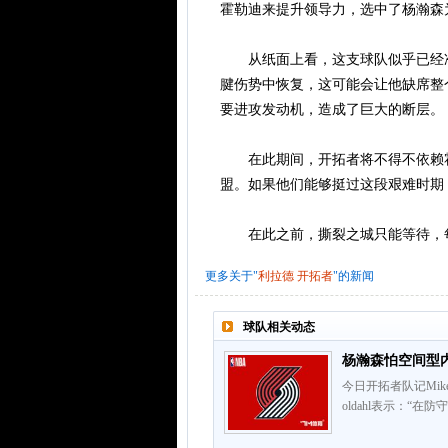
霍勒迪来提升领导力，选中了杨瀚森
从纸面上看，这支球队似乎已经准
腱伤势中恢复，这可能会让他缺席整个
要进攻发动机，造成了巨大的断层。
在此期间，开拓者将不得不依赖霍
盟。如果他们能够挺过这段艰难时期
在此之前，撕裂之城只能等待，每
更多关于"
利拉德
开拓者
"的新闻
球队相关动态
杨瀚森怕空间型
今日开拓者队记Mike
oldahl表示：“