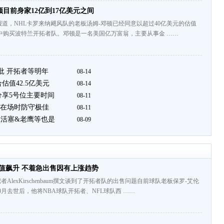
目前身家12亿到17亿美元之间
ms报道，NHL卡罗来纳飓风队的老板汤姆-邓顿已经同意以超过40亿美元的估值
中购买波特兰开拓者队。邓顿是一名美国亿万富翁，主要从事金 ……
批 开拓者等明年
08-14
估值42.5亿美元
08-14
分享5号位主要时间
08-11
在场时防守极佳
08-11
&活塞&老鹰等也是
08-09
值飙升 不着急出售因有上涨趋势
AlexKirschenbaum撰文谈到了开拓者队的出售问题自前球队老板保罗-艾伦
10月去世后，他将NBA球队开拓者、NFL球队西 ……