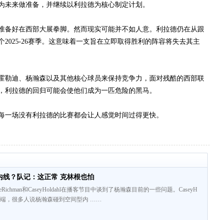
为未来做准备，并继续以利拉德为核心制定计划。
备好在西部大展拳脚。然而现实可能并不如人意。利拉德仍在从跟
2025-26赛季。这意味着一支旨在立即取得胜利的阵容将失去其主
勒迪、杨瀚森以及其他核心球员来保持竞争力，面对残酷的西部联
，利拉德的回归可能会使他们成为一匹危险的黑马。
一场没有利拉德的比赛都会让人感觉时间过得更快。
内线？队记：这正常 克林根也怕
Richman和CaseyHoldahl在播客节目中谈到了杨瀚森目前的一些问题。CaseyH
在防守端，很多人说杨瀚森碰到空间型内 ……