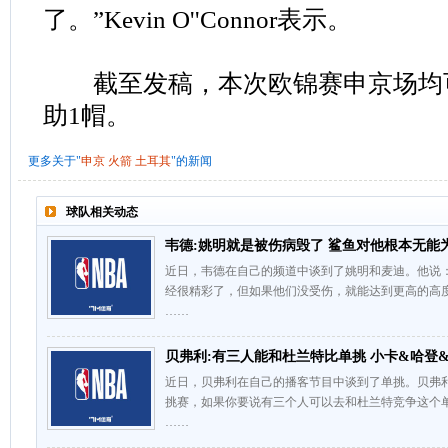
了。”Kevin O''Connor表示。
截至发稿，本次欧锦赛申京场均可贡献2
助1帽。
更多关于"
申京
火箭
土耳其
"的新闻
球队相关动态
韦德:姚明就是被伤病毁了 鲨鱼对他根本无能
近日，韦德在自己的频道中谈到了姚明和麦迪。他说
经很精彩了，但如果他们没受伤，就能达到更高的高
……
贝弗利:有三人能和杜兰特比单挑 小卡&哈登
近日，贝弗利在自己的播客节目中谈到了单挑。贝弗利
挑赛，如果你要说有三个人可以去和杜兰特竞争这个
……