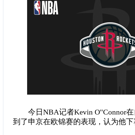
今日NBA记者Kevin O''Conn
到了申京在欧锦赛的表现，认为他下