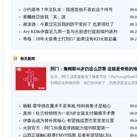
小约基奇？申京队友：我感觉他不喜欢这个绰号
09-0
塞爾維亞捨我「其」誰
09-0
谢泼德：今夏过完后我的防守变好了 也更强壮了
08-3
Ary:KD&伊森近几周一直与火箭进行提前续约谈判
08-2
蒂格：18年火箭勇士打到G7 如果没有KD火箭必赢
08-2
相关新闻
阿门：詹姆斯40岁仍这么厉害 这就是奇怪的
近日，阿门-汤普森参加了播客节目《TheYoungMan&
到我还会和他对阵，他已经40岁了，仍然还是这么厉
杨毅:霍华德在魔术不是单核 特科格鲁才是核心
09-0
真帅！杜兰特悄悄为一名9岁女孩支付脑瘤手术费
09-0
伊森会成为替补席核心 有望挑战贾巴里首发位置
09-0
火箭官方：阿门2K垂直弹跳能力值99联盟第一
09-0
山西正接触G联赛FMVP琼斯 后者有望登陆CBA
09-0