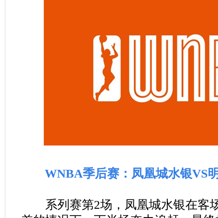
WNBA季后赛：凤凰城水银VS
系列赛第2场，凤凰城水银在客场最