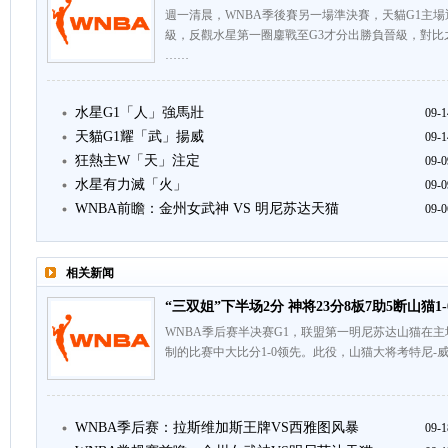
週一清晨，WNBA季後賽另一場準決賽，天貓G1主
級，反觀水星第一圈鏖戰至G3才分出勝負晉級，對比
……
水星G1「人」強馬壯
09-1
天貓G1耀「武」揚威
09-1
狂熱主W「天」注定
09-0
水星有力滅「火」
09-0
WNBA前瞻：金州女武神 VS 明尼苏达天猫
09-0
相关新闻
“三双姐”下半场2分 神将23分8板7助5断山猫1-
WNBA季后赛半决赛G1，联盟第一明尼苏达山猫在主场
制的比赛中大比分1-0领先。此役，山猫大将考特尼-威
WNBA季后赛：拉斯维加斯王牌VS西雅图风暴
09-1