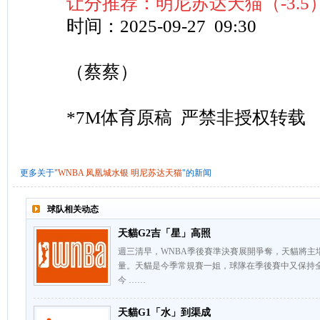
让分推荐：明尼苏达天猫（-3.5
时间：2025-09-27 09:30
（蔡蔡）
*7M体育原稿 严禁非授权转载
更多关于"
WNBA
凤凰城水银
明尼苏达天猫
"的新闻
球队相关动态
天貓G2吉「星」高照
週三清早，WNBA季後賽準決賽展開爭奪，天貓將主
量。天貓是今季常規賽一姐，球隊在季後賽中又保持
今 ……
天貓G1「水」到渠成