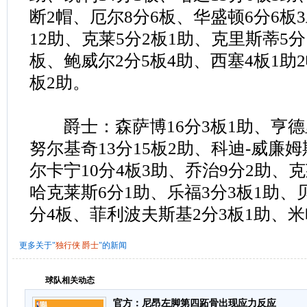
断2帽、厄尔8分6板、华盛顿6分6板
12助、克莱5分2板1助、克里斯蒂5分
板、鲍威尔2分5板4助、西塞4板1助
板2助。
爵士：森萨博16分3板1助、亨德里
努尔基奇13分15板2助、科迪-威廉姆
尔卡宁10分4板3助、乔治9分2助、克
哈克莱斯6分1助、乐福3分3板1助、
分4板、菲利波夫斯基2分3板1助、米
更多关于"
独行侠
爵士
"的新闻
球队相关动态
官方：尼昂左脚第四跖骨出现应力反应