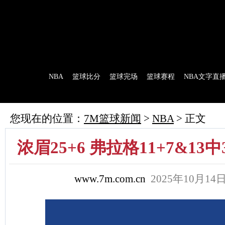
7M首页
|
足球比分
|
足球完场
|
足球赛程
|
棒球比分
|
美式足球比分
|
网球比分
首 页
NBA
篮球比分
篮球完场
篮球赛程
NBA文字直
7M制造
赛前分析
赛后报道
新闻流言
花絮花边
NBA 技术统
您现在的位置：
7M篮球新闻
>
NBA
> 正文
浓眉25+6 弗拉格11+7&1
www.7m.com.cn
2025年10月1