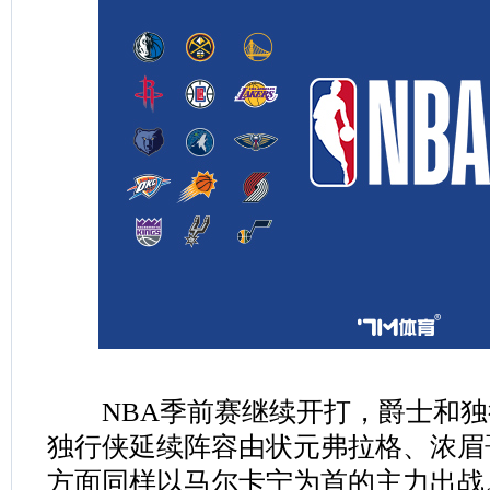
NBA季前赛继续开打，爵士和独
独行侠延续阵容由状元弗拉格、浓眉
方面同样以马尔卡宁为首的主力出战