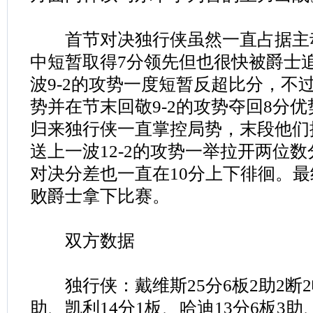
首节对决独行侠虽然一直占据主
中短暂取得7分领先但也很快被爵士
波9-2的攻势一度短暂反超比分，不
势并在节末回敬9-2的攻势夺回8分
归来独行侠一直掌控局势，末段他们
送上一波12-2的攻势一举拉开两位
对决分差也一直在10分上下徘徊。最终，
败爵士拿下比赛。
双方数据
独行侠：戴维斯25分6板2助2断2帽
助、凯利14分1板、哈迪13分6板3助