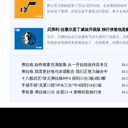
爵士官方刚刚更新了乔治-尼昂伤情。在休赛期训练
经休息了两周，目前正处于康复治疗阶段，将于未来两至三
贝弗利:拉塞尔是丁威迪升级版 独行侠签他是
近日，贝弗利在自己的播客节目中谈到了拉塞尔。贝
到他的这笔操作真是被低估了，在我看来，拉塞尔就
……
弗拉格:始终都要充满能量 从一开始就保持高专注
10-1
弗拉格:我需更好地与浓眉配合 我们正努力融合中
10-1
十八般武艺!状元弗拉格8中4 得到11分3板4助3断
10-1
手感不错!克莱11投5中&三分7中4得到14分1板
10-1
季前赛-弗拉格11分 浓眉12+4 黄蜂轻取独行侠
10-1