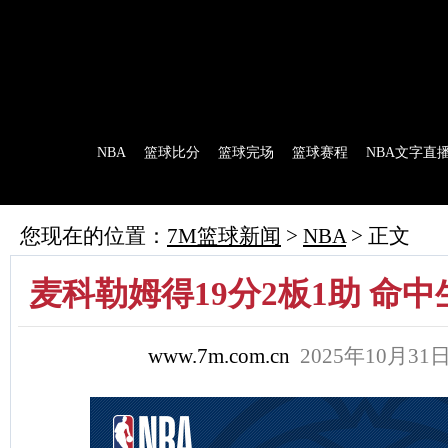
7M首页
|
足球比分
|
足球完场
|
足球赛程
|
棒球比分
|
美式足球比分
|
网球比分
首 页
NBA
篮球比分
篮球完场
篮球赛程
NBA文字直
7M制造
赛前分析
赛后报道
新闻流言
花絮花边
NBA 技术统
您现在的位置：
7M篮球新闻
>
NBA
> 正文
麦科勒姆得19分2板1助 命中
www.7m.com.cn
2025年10月3