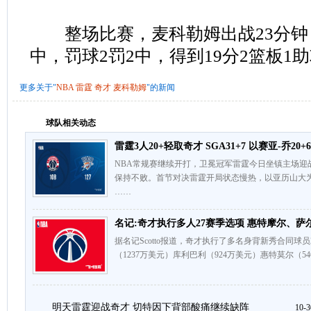
整场比赛，麦科勒姆出战23分钟，1
中，罚球2罚2中，得到19分2篮板1助
更多关于"
NBA
雷霆
奇才
麦科勒姆
"的新闻
球队相关动态
雷霆3人20+轻取奇才 SGA31+7 以赛亚-乔20+6
NBA常规赛继续开打，卫冕冠军雷霆今日坐镇主场迎
保持不败。首节对决雷霆开局状态慢热，以亚历山大为
……
名记:奇才执行多人27赛季选项 惠特摩尔、萨
据名记Scotto报道，奇才执行了多名身背新秀合同球员
（1237万美元）库利巴利（924万美元）惠特莫尔（5
明天雷霆迎战奇才 切特因下背部酸痛继续缺阵
10-3