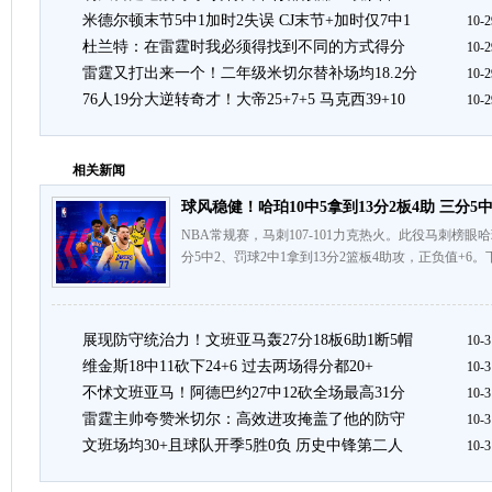
米德尔顿末节5中1加时2失误 CJ末节+加时仅7中1
10-2
杜兰特：在雷霆时我必须得找到不同的方式得分
10-2
雷霆又打出来一个！二年级米切尔替补场均18.2分
10-2
76人19分大逆转奇才！大帝25+7+5 马克西39+10
10-2
相关新闻
球风稳健！哈珀10中5拿到13分2板4助 三分5中
NBA常规赛，马刺107-101力克热火。此役马刺榜眼
分5中2、罚球2中1拿到13分2篮板4助攻，正负值+6
展现防守统治力！文班亚马轰27分18板6助1断5帽
10-3
维金斯18中11砍下24+6 过去两场得分都20+
10-3
不怵文班亚马！阿德巴约27中12砍全场最高31分
10-3
雷霆主帅夸赞米切尔：高效进攻掩盖了他的防守
10-3
文班场均30+且球队开季5胜0负 历史中锋第二人
10-3