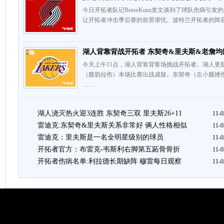
今日开拓者队记ReeseKunz发文谈到了球队伤病引
让开拓者冲击季后赛的前景堪忧。波特兰开拓者的阵容
湖人背靠背战开拓者 东契奇&里夫斯&老詹均
今天上午11点，湖人背靠背客场挑战开拓者。湖人更
（腹肌拉伤）本场比赛出战成疑。东契奇（左小腿挫
……
湖人浇灭热火迎3连胜 东契奇三双 里夫斯26+11
11-0
雷迪克:东契奇&里夫斯关系非常好 俩人性格相似
11-0
雷迪克：里夫斯是一名全明星级别的球员
11-0
开拓者官方：布雷克-韦斯利右脚第五跖骨骨折
11-0
开拓者伤病名单:利拉德长期缺阵 穆雷每日观察
11-0