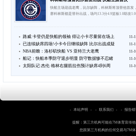
快船主场迎战老鹰，比尔缺阵，科林斯将顶替他首发
赛科林斯都是替补出战，场均13.3分4.9篮板1.0助攻1.
路威:卡登仍是快船的领袖 得让小卡尽量留在场上
11-1
已连续缺席四场!小卡今日继续缺阵 比尔出战成疑
11-1
NBA前瞻：洛杉矶快船 VS 亚特兰大老鹰
11-1
船记：快船本季防守退步明显 防守数据惨不忍睹
11-1
太阳队记:杰伦·格林右腿筋拉伤预计缺席4到6周
11-1
-
本站声明
- -
联系我们
- -
报告错
提醒：第三方机构可能在7M体育宣传
您跟第三方机构的任何交易与7M