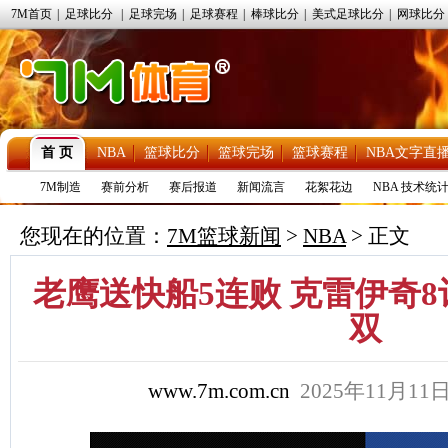
7M首页
|
足球比分
|
足球完场
|
足球赛程
|
棒球比分
|
美式足球比分
|
网球比分
首 页
NBA
篮球比分
篮球完场
篮球赛程
NBA文字直
7M制造
赛前分析
赛后报道
新闻流言
花絮花边
NBA 技术统
您现在的位置：
7M篮球新闻
>
NBA
> 正文
老鹰送快船5连败 克雷伊奇8记
双
www.7m.com.cn
2025年11月1