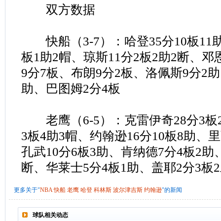
双方数据
快船（3-7）：哈登35分10板11助
板1助2帽、琼斯11分2板2助2断、邓
9分7板、布朗9分2板、洛佩斯9分2助
助、巴图姆2分4板
老鹰（6-5）：克雷伊奇28分3板
3板4助3帽、约翰逊16分10板8助、
孔武10分6板3助、肯纳德7分4板2助
断、华莱士5分4板1助、盖耶2分3板
更多关于"
NBA
快船
老鹰
哈登
科林斯
波尔津吉斯
约翰逊
"的新闻
球队相关动态