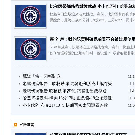
比尔因臀部伤势继续休战 小卡也不打 哈登单
快船今日主场迎来老鹰挑战。赛前，比尔因臀部伤势
臀酸痛，最终出战19分钟，9投4中，三分4中2，罚球2
泰伦·卢：我的职责时确保哈登不会被过度使
NBA常规赛，快船将在主场迎战老鹰。赛前，快船主
如何管理哈登的上场时间时，他说道：“尽管哈登非
……
鷹隊「快」刀斬亂麻
11-1
老鹰伤病报告：吹杨缺阵 约翰逊和沃克出战存疑
11-1
老鹰伤病报告:吹杨缺阵 杰伦-约翰逊出战存疑
11-1
哈登15投仅4中拿到13分13助 正负值-18全场最低
11-0
小卡缺阵 布克21+10+9 快船再负太阳遭四连败
11-0
相关新闻
科林斯将顶替比尔首发出战 快船生涯首次