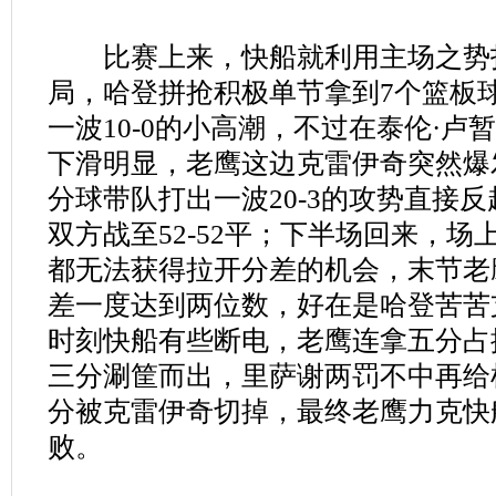
比赛上来，快船就利用主场之势打出
局，哈登拼抢积极单节拿到7个篮板
一波10-0的小高潮，不过在泰伦·卢
下滑明显，老鹰这边克雷伊奇突然爆
分球带队打出一波20-3的攻势直接
双方战至52-52平；下半场回来，
都无法获得拉开分差的机会，末节老
差一度达到两位数，好在是哈登苦苦
时刻快船有些断电，老鹰连拿五分占
三分涮筐而出，里萨谢两罚不中再给
分被克雷伊奇切掉，最终老鹰力克快
败。