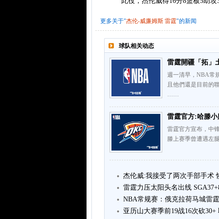
此役，杰伦威得16分8篮板5助攻3
更多关于"
杰伦-威廉姆斯
雷霆
"的新闻
球队相关动态
雷霆開疆「拓」
週一清早，NBA常
且他們還是目前的聯
……
雷霆官方:哈滕小腿
雷霆官方宣布，中锋
滕上赛季曾遭遇左腿
杰伦威:我接受了两次手部手术
雷霆力压太阳头名出线 SGA37+8 
NBA常规赛：俄克拉荷马城雷霆
亚历山大赛季前19战16次砍30+