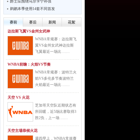
爵士应围绕马尔卡宁补强
鹈鹕本季使用14套不同首发
赛前
赛后
新闻
花絮
达拉斯飞翼VS金州女武神
WNBA常规赛：达拉斯飞
翼VS金州女武神达拉斯
飞翼最近一场比 ……
WNBA前瞻：火焰VS节奏
WNBA常规赛：波特兰火
焰VS多伦多节奏波特兰
火焰最近一场比 ……
天空 VS 火花
芝加哥天空队近期状态有
所回暖，近5场比赛取得3
胜2负，上一场 ……
天空主場恭候火花
週四早上，WNBA常規賽