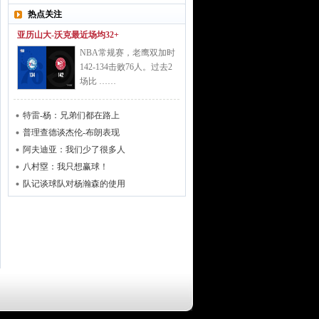
热点关注
亚历山大-沃克最近场均32+
NBA常规赛，老鹰双加时
142-134击败76人。过去2
场比 ……
特雷-杨：兄弟们都在路上
普理查德谈杰伦-布朗表现
阿夫迪亚：我们少了很多人
八村塁：我只想赢球！
队记谈球队对杨瀚森的使用