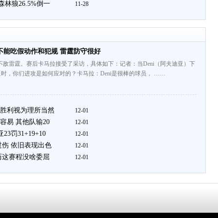
森林狼26.5%倒一
11-28
不能吃假动作和犯规 雷霆防守很好
23不敌雷霆。赛后卡马拉接受了采访，具体如下：记者：当Deni（阿夫迪亚）下
时，你们进攻是如何应对的？卡马拉：Deni是很棒的球员， ……
胜利视为理所当然
12-01
易 其他队输20
12-01
3罚31+19+10
12-01
过伤 依旧表现出色
12-01
历这赛程没啥委屈
12-01