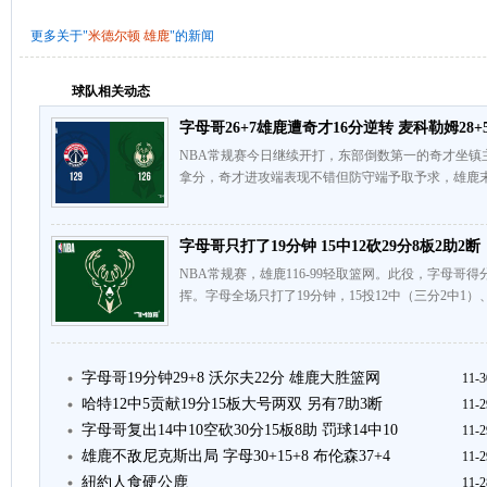
更多关于"
米德尔顿
雄鹿
"的新闻
球队相关动态
字母哥26+7雄鹿遭奇才16分逆转 麦科勒姆28+
NBA常规赛今日继续开打，东部倒数第一的奇才坐镇
拿分，奇才进攻端表现不错但防守端予取予求，雄鹿末段
字母哥只打了19分钟 15中12砍29分8板2助2断
NBA常规赛，雄鹿116-99轻取篮网。此役，字母
挥。字母全场只打了19分钟，15投12中（三分2中1）
字母哥19分钟29+8 沃尔夫22分 雄鹿大胜篮网
11-3
哈特12中5贡献19分15板大号两双 另有7助3断
11-2
字母哥复出14中10空砍30分15板8助 罚球14中10
11-2
雄鹿不敌尼克斯出局 字母30+15+8 布伦森37+4
11-2
紐約人食硬公鹿
11-2