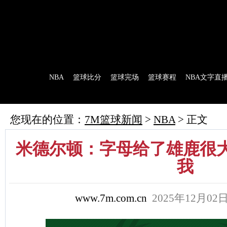
7M首页
|
足球比分
|
足球完场
|
足球赛程
|
棒球比分
|
美式足球比分
|
网球比分
首 页
NBA
篮球比分
篮球完场
篮球赛程
NBA文字直
7M制造
赛前分析
赛后报道
新闻流言
花絮花边
NBA 技术统
您现在的位置：
7M篮球新闻
>
NBA
> 正文
米德尔顿：字母给了雄鹿很大
我
www.7m.com.cn
2025年12月0