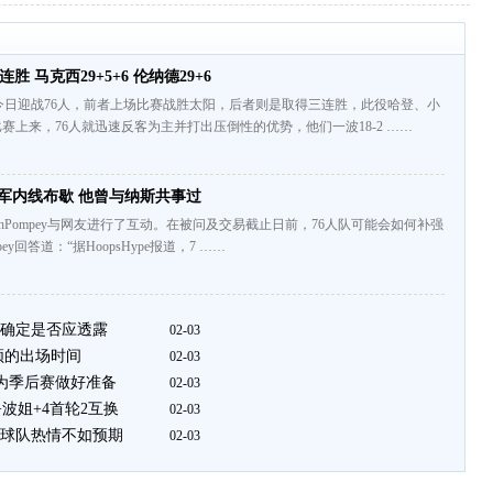
胜 马克西29+5+6 伦纳德29+6
今日迎战76人，前者上场比赛战胜太阳，后者则是取得三连胜，此役哈登、小
赛上来，76人就迅速反客为主并打出压倒性的优势，他们一波18-2 ……
绿军内线布歇 他曾与纳斯共事过
ithPompey与网友进行了互动。在被问及交易截止日前，76人队可能会如何补强
mpey回答道：“据HoopsHype报道，7 ……
不确定是否应透露
02-03
顿的出场时间
02-03
会为季后赛做好准备
02-03
波姐+4首轮2互换
02-03
球队热情不如预期
02-03