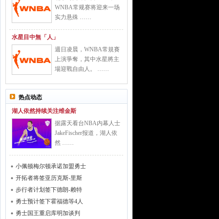
WNBA常规赛将迎来一场
实力悬殊 ……
水星目中無「人」
週日凌晨，WNBA常規賽
上演爭奪，其中水星將主
場迎戰自由人。 ……
热点动态
湖人依然持续关注维金斯
据露天看台NBA内幕人士
JakeFischer报道，湖人依
然 ……
小佩顿梅尔顿承诺加盟勇士
开拓者将签亚历克斯-里斯
步行者计划签下德朗-赖特
勇士预计签下霍福德等4人
勇士国王重启库明加谈判