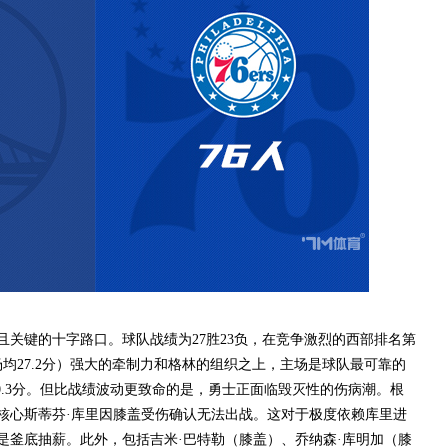
键的十字路口。球队战绩为27胜23负，在竞争激烈的西部排名第
均27.2分）强大的牵制力和格林的组织之上，主场是球队最可靠的
20.3分。但比战绩波动更致命的是，勇士正面临毁灭性的伤病潮。根
核心斯蒂芬·库里因膝盖受伤确认无法出战。这对于极度依赖库里进
是釜底抽薪。此外，包括吉米·巴特勒（膝盖）、乔纳森·库明加（膝