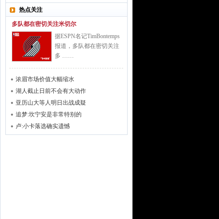
热点关注
多队都在密切关注米切尔
据ESPN名记TimBontemps
报道，多队都在密切关注
多 ……
浓眉市场价值大幅缩水
湖人截止日前不会有大动作
亚历山大等人明日出战成疑
追梦:坎宁安是非常特别的
卢:小卡落选确实遗憾