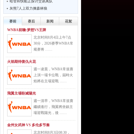
哈登和快船正探讨交易离队
灰熊7人上双力擒森林狼
赛前
赛后
新闻
花絮
WNBA前瞻:梦想VS王牌
北京时间8月4日上午7点
30分，2026赛季WNBA常
规赛将 ……
火焰期待復仇火花
週一凌晨，WNBA常規賽
上演一場卡位戰，屆時火
焰將在主場迎戰 ……
飛翼主場盼滅陽光
週一清早，WNBA常規賽
繼續進行，飛翼將坐鎮主
場迎戰陽光，後 ……
金州女武神 VS 多伦多节奏
北京时间8月3日08:30，