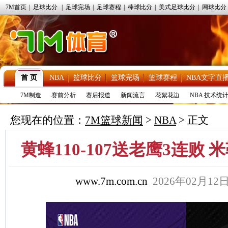
7M首页
|
足球比分
|
足球完场
|
足球赛程
|
棒球比分
|
美式足球比分
|
网球比分
首 页
NBA
篮球比分
篮球完场
篮球赛程
NBA文字直
7M制造
赛前分析
赛后报道
新闻流言
花絮花边
NBA 技术统
您现在的位置：
7M篮球新闻
>
NBA
> 正文
黄蜂110-107送老鹰3连败 米勒
www.7m.com.cn
2026年02月1