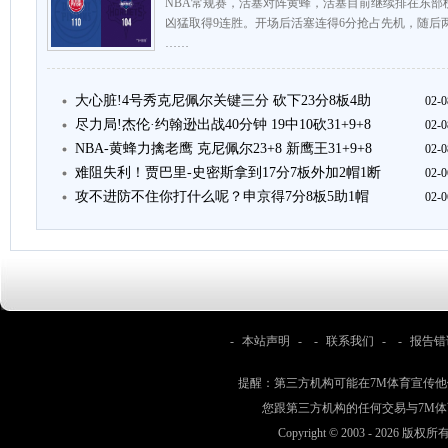
NBA常规赛，活塞对阵黄蜂，活塞目前继续排在东部
凶猛取得9连胜。开场后活塞连得6分抢占先机，随后
……
大心脏!4号秀克尼佩尔关键三分 砍下23分8板4助
02-0
尽力局!杰伦·约翰逊出战40分钟 19中10砍31+9+8
02-0
NBA-黄蜂力擒老鹰 克尼佩尔23+8 新鹰王31+9+8
02-0
难阻失利！贾巴里-史密斯拿到17分7板外加2帽1断
02-0
攻不进防不住你打什么呢？申京得7分8板5助1帽
02-0
-
本站声明
- -
联系我们
- -
报告错
提醒：第三方机构可能在7M体育宣传
您跟第三方机构的任何交易与7M
Copyright © 2003 -
2026 版权所有 w