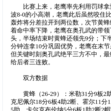
比赛上来，老鹰率先利用罚球拿
波8-0的小高潮，老鹰此后虽然咬住
轰炸将分差拉开到两位数，次节黄蜂
着命中率下降，老鹰在奥孔武的带领下
头，半场结束时黄蜂还领先9分；下
分钟连拿10分巩固优势，老鹰在末
但关键时刻奥孔武绝平三方不中，最
给后者三连败。
双方数据
黄蜂（26-29）：米勒31分9板2助
克尼佩尔18分6板4助2断、霍尔11分
5助、卡尔克布伦纳5分6板1助2断2