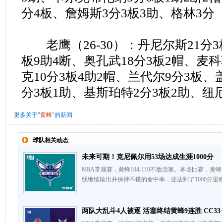
分4板、詹姆斯3分3板3助、格林3分
老鹰（26-30）：丹尼尔斯21分3板
板9助4断、奥孔武18分3板2帽、麦科
克10分3板4助2帽、兰代尔9分3板、
分3板1助、基斯珀特2分3板2助、纽
更多关于"
黄蜂
"的新闻
球队相关动态
未来可期！克尼佩尔用53场达成生涯1000分
NBA常规赛，黄蜂104-110不敌活塞。本场比赛，
线继续输出并保持不错的命中率，还达到了1000分里
两队大乱斗4人被逐 活塞终结黄蜂9连胜 CC33