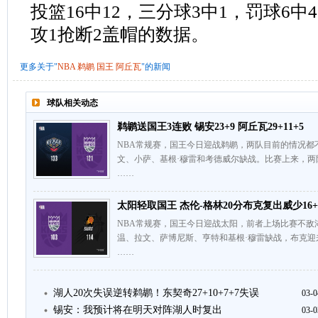
投篮16中12，三分球3中1，罚球6中4
攻1抢断2盖帽的数据。
更多关于"
NBA
鹈鹕
国王
阿丘瓦
"的新闻
球队相关动态
鹈鹕送国王3连败 锡安23+9 阿丘瓦29+11+5
NBA常规赛，国王今日迎战鹈鹕，两队目前的情况都
文、小萨、基根·穆雷和考德威尔缺战。比赛上来，
……
太阳轻取国王 杰伦-格林20分布克复出威少16+
NBA常规赛，国王今日迎战太阳，前者上场比赛不敌
温、拉文、萨博尼斯、亨特和基根·穆雷缺战，布克
……
湖人20次失误逆转鹈鹕！东契奇27+10+7+7失误
03-0
锡安：我预计将在明天对阵湖人时复出
03-0