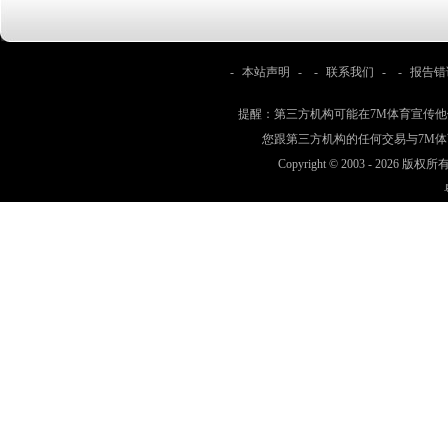
-
本站声明
- -
联系我们
- -
报告错
提醒：第三方机构可能在7M体育宣传
您跟第三方机构的任何交易与7M
Copyright © 2003 -
2026 版权所有 w